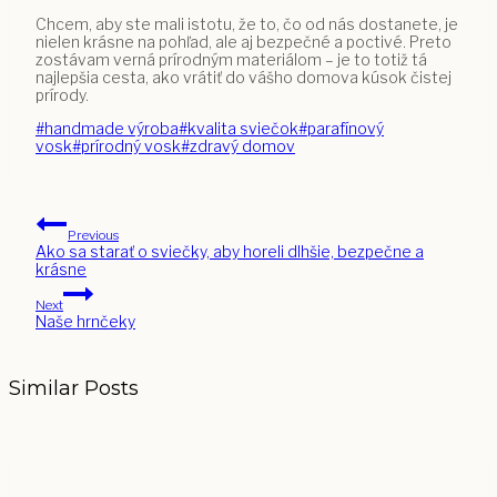
Chcem, aby ste mali istotu, že to, čo od nás dostanete, je
nielen krásne na pohľad, ale aj bezpečné a poctivé. Preto
zostávam verná prírodným materiálom – je to totiž tá
najlepšia cesta, ako vrátiť do vášho domova kúsok čistej
prírody.
Post
#
handmade výroba
#
kvalita sviečok
#
parafínový
Tags:
vosk
#
prírodný vosk
#
zdravý domov
Navigácia
Previous
v
Ako sa starať o sviečky, aby horeli dlhšie, bezpečne a
krásne
článku
Next
Naše hrnčeky
Similar Posts