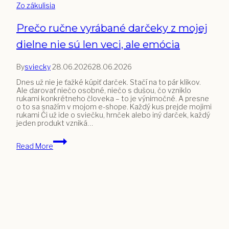
Zo zákulisia
Prečo ručne vyrábané darčeky z mojej
dielne nie sú len veci, ale emócia
By
sviecky
28.06.2026
28.06.2026
Dnes už nie je ťažké kúpiť darček. Stačí na to pár klikov.
Ale darovať niečo osobné, niečo s dušou, čo vzniklo
rukami konkrétneho človeka – to je výnimočné. A presne
o to sa snažím v mojom e-shope. Každý kus prejde mojimi
rukami Či už ide o sviečku, hrnček alebo iný darček, každý
jeden produkt vzniká…
Prečo
Read More
ručne
vyrábané
darčeky
z
mojej
dielne
nie
sú
len
veci,
ale