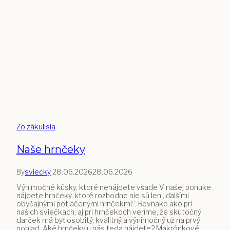
Zo zákulisia
Naše hrnčeky
By
sviecky
28.06.2026
28.06.2026
Výnimočné kúsky, ktoré nenájdete všade V našej ponuke
nájdete hrnčeky, ktoré rozhodne nie sú len „ďalšími
obyčajnými potlačenými hrnčekmi“. Rovnako ako pri
našich sviečkach, aj pri hrnčekoch veríme, že skutočný
darček má byť osobitý, kvalitný a výnimočný už na prvý
pohľad. Aké hrnčeky u nás teda nájdete? Makrónkové