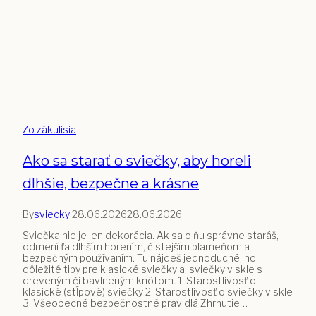
Zo zákulisia
Ako sa starať o sviečky, aby horeli
dlhšie, bezpečne a krásne
By
sviecky
28.06.2026
28.06.2026
Sviečka nie je len dekorácia. Ak sa o ňu správne staráš,
odmení ťa dlhším horením, čistejším plameňom a
bezpečným používaním. Tu nájdeš jednoduché, no
dôležité tipy pre klasické sviečky aj sviečky v skle s
dreveným či bavlneným knôtom. 1. Starostlivosť o
klasické (stĺpové) sviečky 2. Starostlivosť o sviečky v skle
3. Všeobecné bezpečnostné pravidlá Zhrnutie…