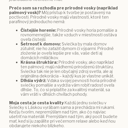
Prečo som sa rozhodla pre prírodné vosky (napríklad
palmový vosk)?
Môj prístup k tvorbe je postavený na
poctivosti. Prírodné vosky majú vlastnosti, ktoré ten
parafínový jednoducho nemá:
Čistejšie horenie:
Prírodné vosky horia pomalšie a
rovnomernejšie, takže vzduch v miestnosti ostáva
oveľa čistejší.
Šetrnosť k domovu:
Sviečka by mala domov
zútulniť, nie ho zaťažiť dymom či výparmi. Prírodné
zloženie je oveľa lepšie pre vás, vaše deti aj
domácich miláčikov.
Krásna štruktúra:
Prírodné vosky, ako napríklad
ten palmový, majú nádhernú prirodzenú štruktúru.
Sviečka tak nie je len obyčajný zdroj svetla, ale aj
originálna dekorácia – každý kus je vlastne unikát.
Dlhšia výdrž:
Vďaka svojej pevnosti horia prírodné
sviečky pomalšie a vydržia vám robiť radosť oveľa
dlhšie. To, čo si priplatíte za kvalitný materiál, sa
vám vráti v dlhších chvíľach pohody.
Moja cesta je cesta kvality
Každú jednu sviečku v
Sviečky s Láskou vyrábam sama a prechádza mi rukami.
Keď ju tvorím, nepremýšľam nad tým, ako čo najviac
ušetriť na materiáli. Premýšľam nad tým, aký pocit budete
mať, keď si ju zapálite pri večernom relaxe alebo keď ňou
obdarujete niekoho blízkeho.