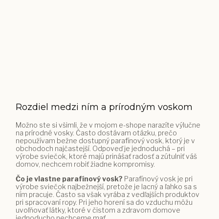
Rozdiel medzi ním a prírodným voskom
Možno ste si všimli, že v mojom e-shope narazíte výlučne
na prírodné vosky. Často dostávam otázku, prečo
nepoužívam bežne dostupný parafínový vosk, ktorý je v
obchodoch najčastejší. Odpoveď je jednoduchá – pri
výrobe sviečok, ktoré majú prinášať radosť a zútulniť váš
domov, nechcem robiť žiadne kompromisy.
Čo je vlastne parafínový vosk?
Parafínový vosk je pri
výrobe sviečok najbežnejší, pretože je lacný a ľahko sa s
ním pracuje. Často sa však vyrába z vedľajších produktov
pri spracovaní ropy. Pri jeho horení sa do vzduchu môžu
uvoľňovať látky, ktoré v čistom a zdravom domove
jednoducho nechceme mať.