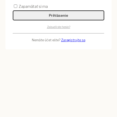
sviečky
Zapamätať si ma
Prihlásenie
Zabudli ste heslo?
Nemáte účet ešte?
Zaregistrujte sa