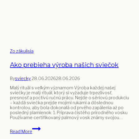
Zo zákulisia
Ako prebieha výroba našich sviečok
By
sviecky
28.06.2026
28.06.2026
Malý rituál s veľkým významom Výroba každej našej
sviečky je malý rituál, ktorý si vyžaduje trpezlivosť,
presnosť a poctivú ručnú prácu. Nejde o sériovú produkciu
– každá sviečka prejde mojimi rukami a dôslednou
kontrolou, aby bola dokonalá od prvého zapálenia až po
posledný plamienok. 1. Príprava čistého prírodného vosku
Používame certifikovaný palmový vosk známy svojou…
Ako
Read More
prebieha
výroba