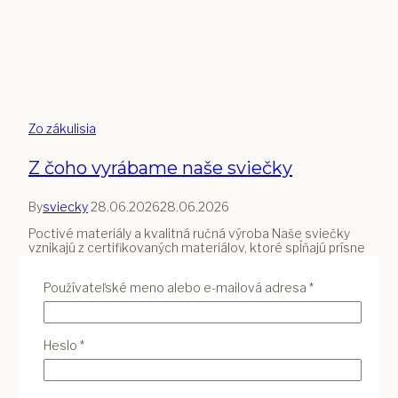
Zo zákulisia
Z čoho vyrábame naše sviečky
By
sviecky
28.06.2026
28.06.2026
Poctivé materiály a kvalitná ručná výroba Naše sviečky
vznikajú z certifikovaných materiálov, ktoré spĺňajú prísne
požiadavky na čisté horenie a bezpečné používanie v
interiéri. Každá sviečka je vyrobená ručne, v malých
Povinné
Používateľské meno alebo e-mailová adresa
*
sériách, aby sme dokázali zabezpečiť jej krásny vzhľad,
dlhú životnosť a stabilné horenie. Palmový vosk – prírodný
materiál s jedinečnou štruktúrou Pri výrobe používame…
Z
Povinné
Heslo
*
Read More
čoho
vyrábame
naše