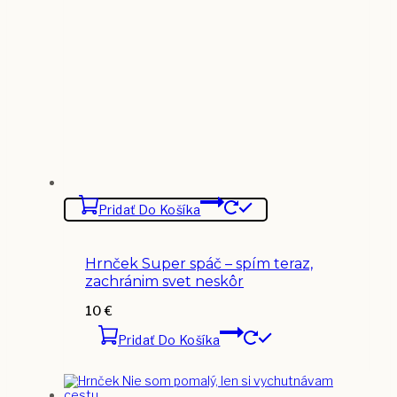
Pridať Do Košíka
Hrnček Super spáč – spím teraz,
zachránim svet neskôr
10
€
Pridať Do Košíka