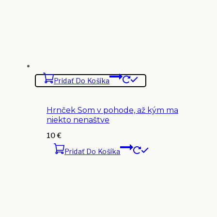
Pridať Do Košíka
Hrnček Som v pohode, až kým ma
niekto nenaštve
10
€
Pridať Do Košíka