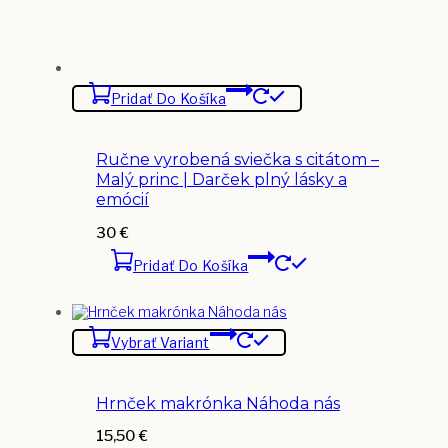
Pridať Do Košíka
Ručne vyrobená sviečka s citátom –
Malý princ | Darček plný lásky a
emócií
30
€
Pridať Do Košíka
Vybrať Variant
Hrnček makrónka Náhoda nás
15,50
€