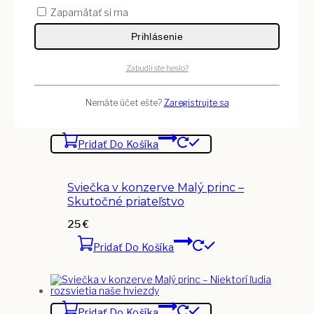
Zapamätať si ma
Hrnček Malý princ – darček k
meninám s venovaním
Prihlásenie
10
€
Zabudli ste heslo?
Vybrať Variant
Nemáte účet ešte?
Zaregistrujte sa
Pridať Do Košíka
Sviečka v konzerve Malý princ –
Skutočné priateľstvo
25
€
Pridať Do Košíka
Pridať Do Košíka