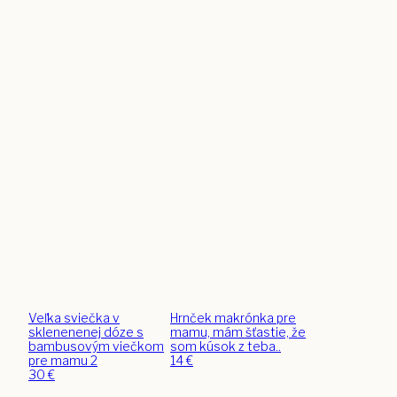
Veľka sviečka v
Hrnček makrónka pre
sklenenenej dóze s
mamu, mám šťastie, že
bambusovým viečkom
som kúsok z teba..
pre mamu 2
14
€
30
€