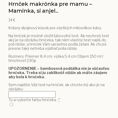
Hrnček makrónka pre mamu –
Maminka, si anjel..
14
€
Krásny dizajnový kúsok pre všetkých milovníkov kávy.
Na hrnček je možné vložiť ľubovoľný text. Ak nechceš text
aký je na obrázku hrnčeka, tak nám vlastný text napíš do
poli nižšie, a hrnček Vám upravíme podľa želaní. Ak chceš
presne taký netreba výpľnať polia nižšie.
Rozmery: Priemer 8,4 cm, výška 5,4 cm Objem 150 ml /
hmotnosť 230g
UPOZORNENIE – bambusová podšálka nie je súčasťou
hrnčeka. Treba si ju zakliknút nižšie ak máte záujem
aby bola k hrnčeku.
Sem napíšte Váš text na hrnček, ak chcete iný ako je na
obrázku :
Tu si vyberte farbu hrnčeka :
*