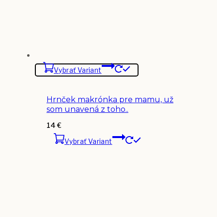
Vybrať Variant
Hrnček makrónka pre mamu, už
som unavená z toho..
14
€
Vybrať Variant