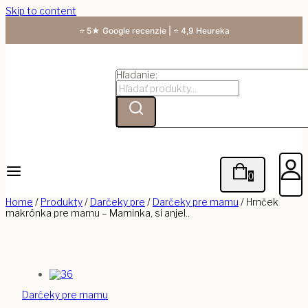
Skip to content
⭐ 5★ Google recenzie | ⭐ 4,9 Heureka
Hľadanie:
0
Home
/
Produkty
/
Darčeky pre
/
Darčeky pre mamu
/
Hrnček
makrónka pre mamu – Maminka, si anjel..
Darčeky pre mamu