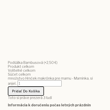
Podšálka Bambusová
(+2,50 €)
Produkt celkom
Voliteľné celkom
Súčet celkom
množstvo Hrnček makrónka pre mamu - Maminka, si
anjel..
Pridať Do Košíka
Toto si práve prezerá
3
ľudí
Informácia k doručeniu počas letných prázdnin