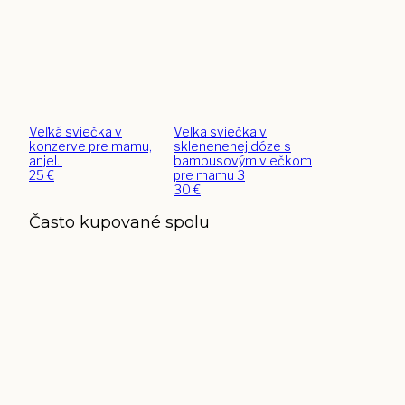
Veľká sviečka v
Veľka sviečka v
konzerve pre mamu,
sklenenenej dóze s
anjel..
bambusovým viečkom
25
€
pre mamu 3
30
€
Často kupované spolu