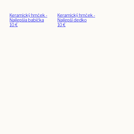
Keramický hrnček -
Keramický hrnček -
Najlepšia babička
Najlepší dedko
10
€
10
€