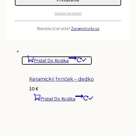
Zabudli ste heslo?
Nemáte účet ešte?
Zaregistrujte sa
Pridať Do Košíka
Keramický hrnček – dedko
10
€
Pridať Do Košíka