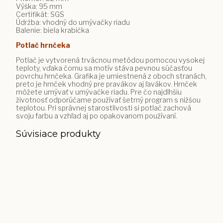
Výška: 95 mm
Certifikát: SGS
Údržba: vhodný do umývačky riadu
Balenie: biela krabička
Potlač hrnčeka
Potlač je vytvorená trvácnou metódou pomocou vysokej
teploty, vďaka čomu sa motív stáva pevnou súčasťou
povrchu hrnčeka. Grafika je umiestnená z oboch stranách,
preto je hrnček vhodný pre pravákov aj ľavákov. Hrnček
môžete umývať v umývačke riadu. Pre čo najdlhšiu
životnosť odporúčame používať šetrný program s nižšou
teplotou. Pri správnej starostlivosti si potlač zachová
svoju farbu a vzhľad aj po opakovanom používaní.
Súvisiace produkty