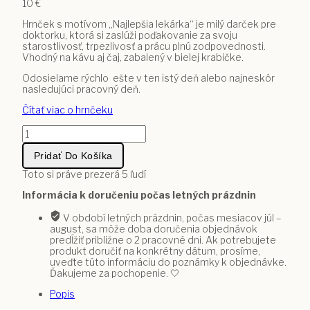
10
€
Hrnček s motívom „Najlepšia lekárka“ je milý darček pre
doktorku, ktorá si zaslúži poďakovanie za svoju
starostlivosť, trpezlivosť a prácu plnú zodpovednosti.
Vhodný na kávu aj čaj, zabalený v bielej krabičke.
Odosielame rýchlo ešte v ten istý deň alebo najneskôr
nasledujúci pracovný deň.
Čítať viac o hrnčeku
množstvo
Hrnček
Najlepšia
Pridať Do Košíka
lekárka
Toto si práve prezerá
5
ľudí
Informácia k doručeniu počas letných prázdnin
V období letných prázdnin, počas mesiacov júl –
august, sa môže doba doručenia objednávok
predĺžiť približne o 2 pracovné dni. Ak potrebujete
produkt doručiť na konkrétny dátum, prosíme,
uveďte túto informáciu do poznámky k objednávke.
Ďakujeme za pochopenie. 🤍
Popis