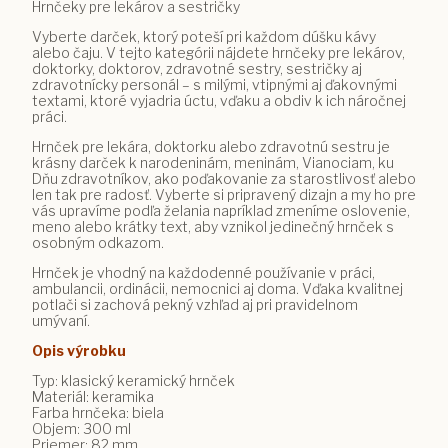
Hrnčeky pre lekárov a sestričky
Vyberte darček, ktorý poteší pri každom dúšku kávy
alebo čaju. V tejto kategórii nájdete hrnčeky pre lekárov,
doktorky, doktorov, zdravotné sestry, sestričky aj
zdravotnícky personál – s milými, vtipnými aj ďakovnými
textami, ktoré vyjadria úctu, vďaku a obdiv k ich náročnej
práci.
Hrnček pre lekára, doktorku alebo zdravotnú sestru je
krásny darček k narodeninám, meninám, Vianociam, ku
Dňu zdravotníkov, ako poďakovanie za starostlivosť alebo
len tak pre radosť. Vyberte si pripravený dizajn a my ho pre
vás upravíme podľa želania napríklad zmeníme oslovenie,
meno alebo krátky text, aby vznikol jedinečný hrnček s
osobným odkazom.
Hrnček je vhodný na každodenné používanie v práci,
ambulancii, ordinácii, nemocnici aj doma. Vďaka kvalitnej
potlači si zachová pekný vzhľad aj pri pravidelnom
umývaní.
Opis výrobku
Typ: klasický keramický hrnček
Materiál: keramika
Farba hrnčeka: biela
Objem: 300 ml
Priemer: 82 mm