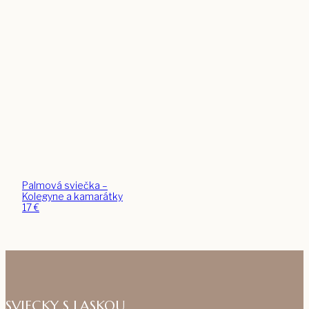
Palmová sviečka –
Kolegyne a kamarátky
17
€
SVIECKY S LASKOU