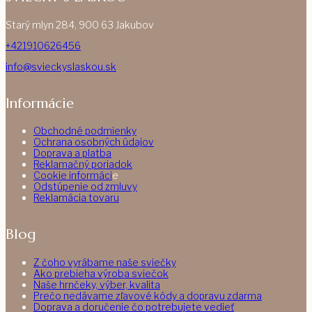
Starý mlyn 284, 900 63 Jakubov
+421910626456
info@svieckyslaskou.sk
Informácie
Obchodné podmienky
Ochrana osobných údajov
Doprava a platba
Reklamačný poriadok
Cookie informáci
e
Odstúpenie od zmluvy
Reklamácia tovaru
Blog
Z čoho vyrábame naše sviečky
Ako prebieha výroba sviečok
Naše hrnčeky, výber, kvalita
Prečo nedávame zľavové kódy a dopravu zdarma
Doprava a doručenie čo potrebujete vedieť