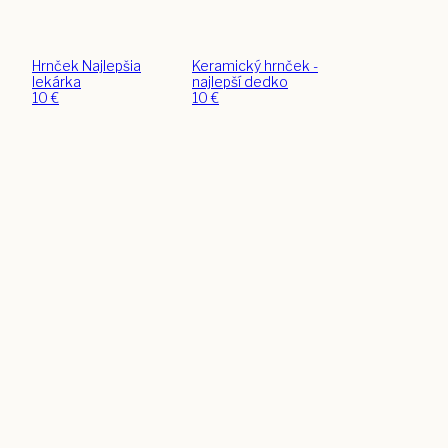
Hrnček Najlepšia
Keramický hrnček -
lekárka
najlepší dedko
10
€
10
€