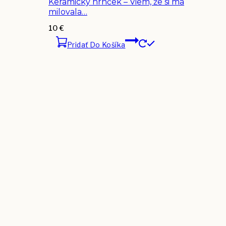
Keramický hrnček – Viem, že si ma
milovala…
10
€
Pridať Do Košíka