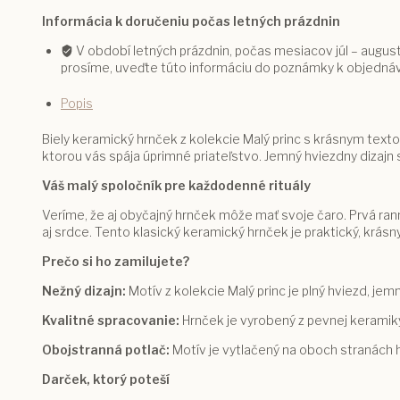
veľmi
Informácia k doručeniu počas letných prázdnin
blízke
–
V období letných prázdnin, počas mesiacov júl – august
kolekcia
prosíme, uveďte túto informáciu do poznámky k objedná
Malý
princ
Popis
Biely keramický hrnček z kolekcie Malý princ s krásnym texto
ktorou vás spája úprimné priateľstvo. Jemný hviezdny dizajn s
Váš malý spoločník pre každodenné rituály
Veríme, že aj obyčajný hrnček môže mať svoje čaro. Prvá rann
aj srdce. Tento klasický keramický hrnček je praktický, krá
Prečo si ho zamilujete?
Nežný dizajn:
Motív z kolekcie Malý princ je plný hviezd, je
Kvalitné spracovanie:
Hrnček je vyrobený z pevnej keramiky,
Obojstranná potlač:
Motív je vytlačený na oboch stranách h
Darček, ktorý poteší