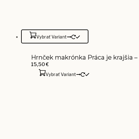
Vybrať Variant
Hrnček makrónka Práca je krajšia – 
15,50
€
Vybrať Variant