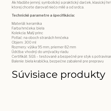
Ak hľadáte jemný, symbolický a praktický darček, klasický hr
ktorej chcete darovať niečo milé a od srdca.
Technické parametre a špecifikácia:
Materiál: keramika
Farba hrnčeka: biela
Kolekcia: Malý princ
Potlač: na oboch stranách hrnčeka
Objem: 300 ml
Rozmery: výška 95 mm, priemer 82 mm
Údržba: vhodný do umývačky riadu
Certifikát: SGS – testované a bezpečné pre styk s potravina
Balenie: biela krabička, bezpečne zabalené pre prepravu
Súvisiace produkty