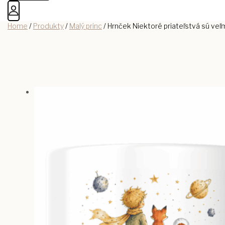
Home
/
Produkty
/
Malý princ
/
Hrnček Niektoré priateľstvá sú veľmi