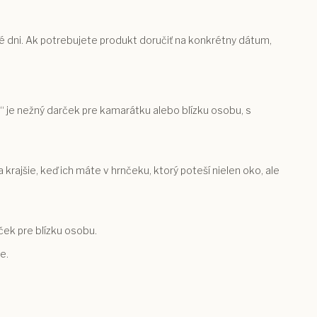
é dni. Ak potrebujete produkt doručiť na konkrétny dátum,
.“ je nežný darček pre kamarátku alebo blízku osobu, s
rajšie, keď ich máte v hrnčeku, ktorý poteší nielen oko, ale
ček pre blízku osobu.
e.