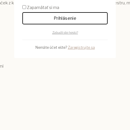
nček z kolekcie Malý princ je krásnou voľbou. Je vhodný pre sestru,
Zapamätať si ma
Prihlásenie
Zabudli ste heslo?
Nemáte účet ešte?
Zaregistrujte sa
mi