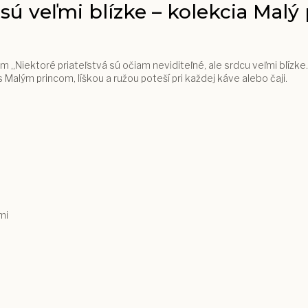
sú veľmi blízke – kolekcia Malý 
m „Niektoré priateľstvá sú očiam neviditeľné, ale srdcu veľmi blízke
 Malým princom, líškou a ružou poteší pri každej káve alebo čaji.
mi