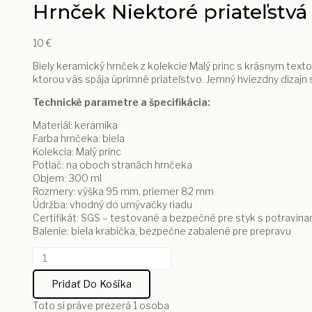
Hrnček Niektoré priateľstvá 
10
€
Biely keramický hrnček z kolekcie Malý princ s krásnym texto
ktorou vás spája úprimné priateľstvo. Jemný hviezdny dizajn s
Technické parametre a špecifikácia:
Materiál: keramika
Farba hrnčeka: biela
Kolekcia: Malý princ
Potlač: na oboch stranách hrnčeka
Objem: 300 ml
Rozmery: výška 95 mm, priemer 82 mm
Údržba: vhodný do umývačky riadu
Certifikát: SGS – testované a bezpečné pre styk s potravina
Balenie: biela krabička, bezpečne zabalené pre prepravu
množstvo
Hrnček
Niektoré
Pridať Do Košíka
priateľstvá
Toto si práve prezerá
1
osoba
sú