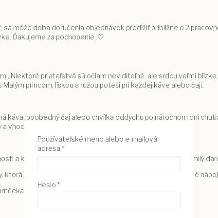
, sa môže doba doručenia objednávok predĺžiť približne o 2 pracovn
vke. Ďakujeme za pochopenie. 🤍
m „Niektoré priateľstvá sú očiam neviditeľné, ale srdcu veľmi blízke
 Malým princom, líškou a ružou poteší pri každej káve alebo čaji.
á káva, poobedný čaj alebo chvíľka oddychu po náročnom dni chutia k
sny a vhodný na každodenné používanie.
Používateľské meno alebo e-mailová
Povinné
adresa
*
mnosti a krásnej symboliky, vďaka čomu je hrnček vhodný ako milý dar
 ktorá je príjemná na používanie a vhodná na teplé aj studené nápoj
Povinné
Heslo
*
rnčeka, takže poteší pravákov aj ľavákov.