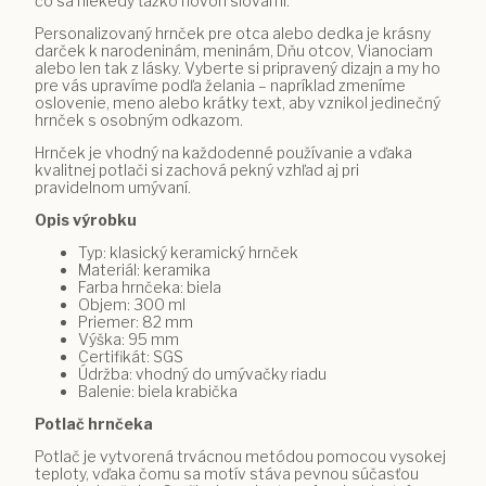
čo sa niekedy ťažko hovorí slovami.
Personalizovaný hrnček pre otca alebo dedka je krásny
darček k narodeninám, meninám, Dňu otcov, Vianociam
alebo len tak z lásky. Vyberte si pripravený dizajn a my ho
pre vás upravíme podľa želania – napríklad zmeníme
oslovenie, meno alebo krátky text, aby vznikol jedinečný
hrnček s osobným odkazom.
Hrnček je vhodný na každodenné používanie a vďaka
kvalitnej potlači si zachová pekný vzhľad aj pri
pravidelnom umývaní.
Opis výrobku
Typ: klasický keramický hrnček
Materiál: keramika
Farba hrnčeka: biela
Objem: 300 ml
Priemer: 82 mm
Výška: 95 mm
Certifikát: SGS
Údržba: vhodný do umývačky riadu
Balenie: biela krabička
Potlač hrnčeka
Potlač je vytvorená trvácnou metódou pomocou vysokej
teploty, vďaka čomu sa motív stáva pevnou súčasťou