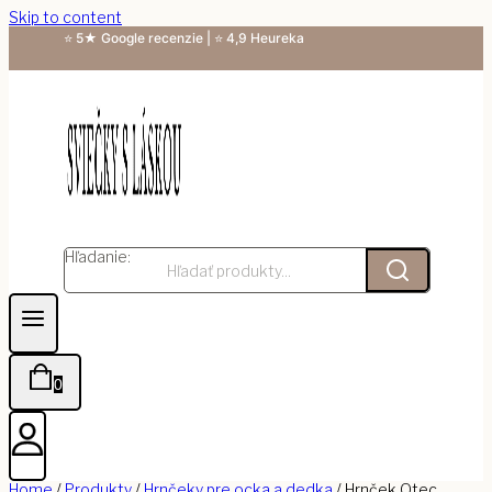
Skip to content
⭐ 5★ Google recenzie | ⭐ 4,9 Heureka
Hľadanie:
0
Home
/
Produkty
/
Hrnčeky pre ocka a dedka
/
Hrnček Otec