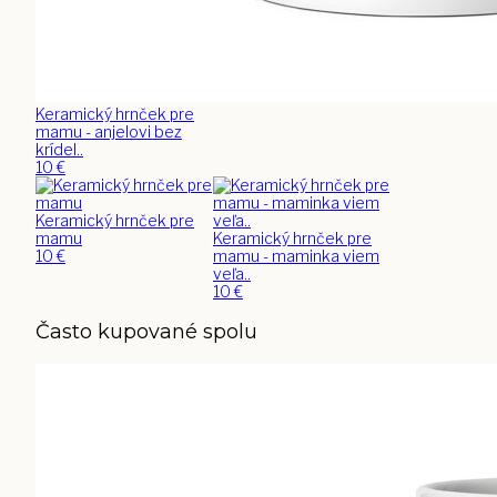
Keramický hrnček pre
mamu - anjelovi bez
krídel..
10
€
Keramický hrnček pre
mamu
Keramický hrnček pre
10
€
mamu - maminka viem
veľa..
10
€
Často kupované spolu