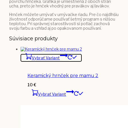
povrchu hrnčeka. Grafika je umiestnená z oboch strán
ucha, preto je hrnček vhodný pre pravákov aj ľavákov.
Hrnček môžete umývať v umývačke riadu. Pre čo najdlhšiu
životnosť odporúčame používať šetrný program s nižšou
teplotou. Pri správnej starostlivosti si potlač zachová
svoju farbu a vzhľad aj po opakovanom používaní.
Súvisiace produkty
Vybrať Variant
Keramický hrnček pre mamu 2
10
€
Vybrať Variant