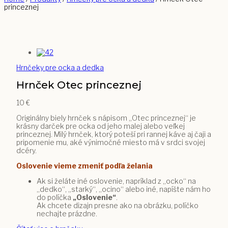
princeznej
Hrnčeky pre ocka a dedka
Hrnček Otec princeznej
10
€
Originálny biely hrnček s nápisom „Otec princeznej“ je
krásny darček pre ocka od jeho malej alebo veľkej
princeznej. Milý hrnček, ktorý poteší pri rannej káve aj čaji a
pripomenie mu, aké výnimočné miesto má v srdci svojej
dcéry.
Oslovenie vieme zmeniť podľa želania
Ak si želáte iné oslovenie, napríklad z „ocko“ na
„dedko“, „starký“, „ocino“ alebo iné, napíšte nám ho
do políčka
„Oslovenie“
.
Ak chcete dizajn presne ako na obrázku, políčko
nechajte prázdne.