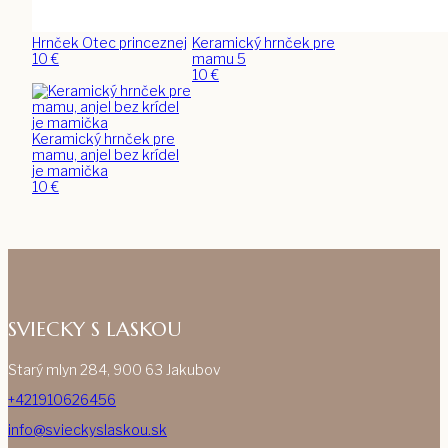
Hrnček Otec princeznej
Keramický hrnček pre
10
€
mamu 5
10
€
Keramický hrnček pre
mamu, anjel bez krídel
je mamička
10
€
SVIECKY S LASKOU
Starý mlyn 284, 900 63 Jakubov
+421910626456
info@svieckyslaskou.sk