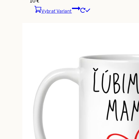
10
€
Vybrať Variant