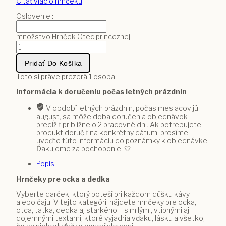
Čítať viac o hrnčeku
Oslovenie :
množstvo Hrnček Otec princeznej
Pridať Do Košíka
Toto si práve prezerá
1
osoba
Informácia k doručeniu počas letných prázdnin
V období letných prázdnin, počas mesiacov júl –
august, sa môže doba doručenia objednávok
predĺžiť približne o 2 pracovné dni. Ak potrebujete
produkt doručiť na konkrétny dátum, prosíme,
uveďte túto informáciu do poznámky k objednávke.
Ďakujeme za pochopenie. 🤍
Popis
Hrnčeky pre ocka a dedka
Vyberte darček, ktorý poteší pri každom dúšku kávy
alebo čaju. V tejto kategórii nájdete hrnčeky pre ocka,
otca, tatka, dedka aj starkého – s milými, vtipnými aj
dojemnými textami, ktoré vyjadria vďaku, lásku a všetko,