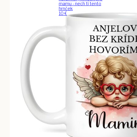
mamu - nech ti tento
hrnček
10
€