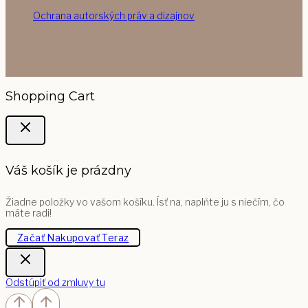
Ochrana autorských práv a dizajnov
Shopping Cart
Váš košík je prázdny
Žiadne položky vo vašom košíku. Ísť na, naplňte ju s niečím, čo
máte radi!
Začať Nakupovať Teraz
Odstúpiť od zmluvy tu