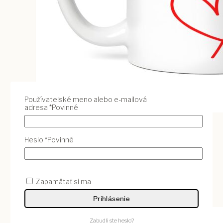
Používateľské meno alebo e-mailová
adresa
*
Povinné
Vybrať Variant
Heslo
*
Povinné
Keramický hrnček pre mamu 5
10
€
Zapamätať si ma
Vybrať Variant
Prihlásenie
Zabudli ste heslo?