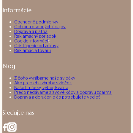
Informácie
Obchodné podmienky
Ochrana osobných údajov
Doprava a platba
Reklamačný poriadok
Cookie informáci
e
Odstúpenie od zmluvy
Reklamácia tovaru
Blog
Z čoho vyrábame naše sviečky
Ako prebieha výroba sviečok
Naše hrnčeky, výber, kvalita
Prečo nedávame zľavové kódy a dopravu zdarma
Doprava a doručenie čo potrebujete vedieť
Sledujte nás