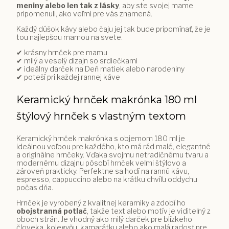
meniny alebo len tak z lásky
, aby ste svojej mame
pripomenuli, ako veľmi pre vás znamená.
Každý dúšok kávy alebo čaju jej tak bude pripomínať, že je
tou najlepšou mamou na svete.
✔ krásny hrnček pre mamu
✔ milý a veselý dizajn so srdiečkami
✔ ideálny darček na Deň matiek alebo narodeniny
✔ poteší pri každej rannej káve
Keramický hrnček makrónka 180 ml
štýlový hrnček s vlastným textom
Keramický hrnček makrónka s objemom 180 ml je
ideálnou voľbou pre každého, kto má rád malé, elegantné
a originálne hrnčeky. Vďaka svojmu netradičnému tvaru a
modernému dizajnu pôsobí hrnček veľmi štýlovo a
zároveň prakticky. Perfektne sa hodí na rannú kávu,
espresso, cappuccino alebo na krátku chvíľu oddychu
počas dňa.
Hrnček je vyrobený z kvalitnej keramiky a zdobí ho
obojstranná potlač
, takže text alebo motív je viditeľný z
oboch strán. Je vhodný ako milý darček pre blízkeho
človeka, kolegyňu, kamarátku alebo ako malá radosť pre