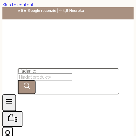
Skip to content
⭐ 5★ Google recenzie | ⭐ 4,9 Heureka
Hľadanie:
0