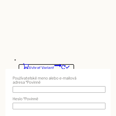
Vybrať Variant
Používateľské meno alebo e-mailová
adresa
*
Povinné
Veľká sviečka v konzerve pre mamu,
pre najlepšiu maminku
25
€
Heslo
*
Povinné
Vybrať Variant