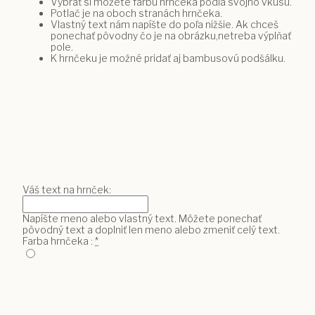
Vybrať si môžete farbu hrnčeka podľa svojho vkusu.
Potlač je na oboch stranách hrnčeka.
Vlastný text nám napíšte do poľa nižšie. Ak chceš
ponechať pôvodny čo je na obrázku,netreba výplňať
pole.
K hrnčeku je možné pridať aj bambusovú podšálku.
Váš text na hrnček:
Napíšte meno alebo vlastný text. Môžete ponechať
pôvodný text a doplniť len meno alebo zmeniť celý text.
Farba hrnčeka :
*