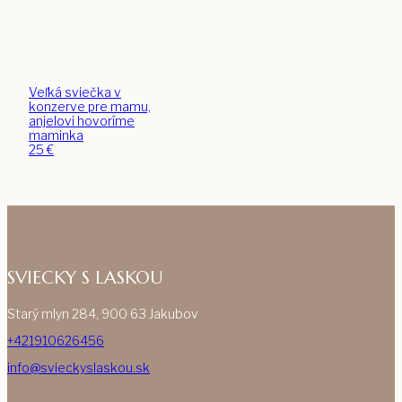
Veľká sviečka v
konzerve pre mamu,
anjelovi hovoríme
maminka
25
€
SVIECKY S LASKOU
Starý mlyn 284, 900 63 Jakubov
+421910626456
info@svieckyslaskou.sk