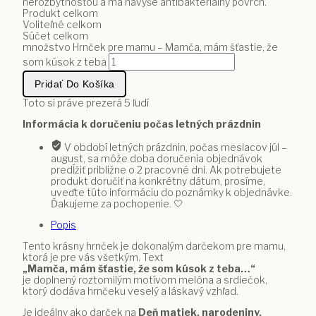
nerozbytnosťou a má navyše antibakteriálny povrch.
Produkt celkom
Voliteľné celkom
Súčet celkom
množstvo Hrnček pre mamu – Mamča, mám šťastie, že
som kúsok z teba
Pridať Do Košíka
Toto si práve prezerá
5
ľudí
Informácia k doručeniu počas letných prázdnin
V období letných prázdnin, počas mesiacov júl –
august, sa môže doba doručenia objednávok
predĺžiť približne o 2 pracovné dni. Ak potrebujete
produkt doručiť na konkrétny dátum, prosíme,
uveďte túto informáciu do poznámky k objednávke.
Ďakujeme za pochopenie. 🤍
Popis
Tento krásny hrnček je dokonalým darčekom pre mamu,
ktorá je pre vás všetkým. Text
„Mamča, mám šťastie, že som kúsok z teba…“
je doplnený roztomilým motívom melóna a srdiečok,
ktorý dodáva hrnčeku veselý a láskavý vzhľad.
Je ideálny ako darček na
Deň matiek, narodeniny,