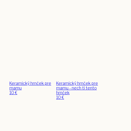
Keramický hrnček pre
Keramický hrnček pre
mamu
mamu - nech ti tento
10
€
hrnček
10
€