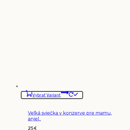
Vybrať Variant
Veľká sviečka v konzerve pre mamu,
anjel..
25
€