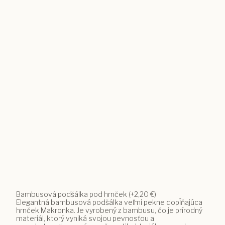
Bambusová podšálka pod hrnček
(+2,20 €)
Elegantná bambusová podšálka veľmi pekne dopĺňajúca
hrnček Makronka. Je vyrobený z bambusu, čo je prírodný
materiál, ktorý vyniká svojou pevnosťou a