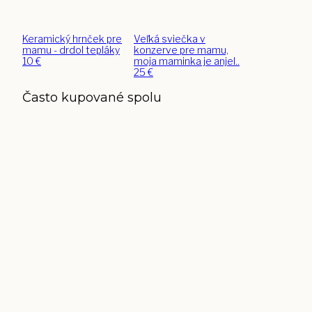
Keramický hrnček pre
Veľká sviečka v
mamu - drdol tepláky
konzerve pre mamu,
10
€
moja maminka je anjel..
25
€
Často kupované spolu