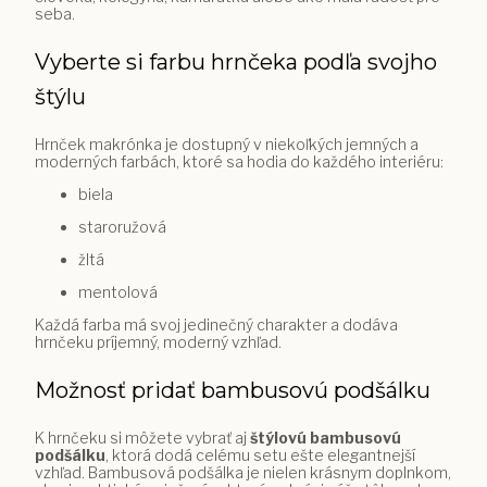
seba.
Vyberte si farbu hrnčeka podľa svojho
štýlu
Hrnček makrónka je dostupný v niekoľkých jemných a
moderných farbách, ktoré sa hodia do každého interiéru:
biela
staroružová
žltá
mentolová
Každá farba má svoj jedinečný charakter a dodáva
hrnčeku príjemný, moderný vzhľad.
Možnosť pridať bambusovú podšálku
K hrnčeku si môžete vybrať aj
štýlovú bambusovú
podšálku
, ktorá dodá celému setu ešte elegantnejší
vzhľad. Bambusová podšálka je nielen krásnym doplnkom,