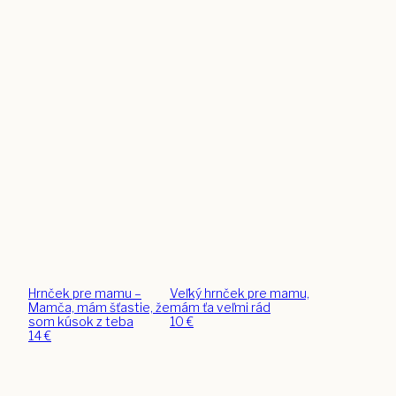
Hrnček pre mamu –
Veľký hrnček pre mamu,
Mamča, mám šťastie, že
mám ťa veľmi rád
som kúsok z teba
10
€
14
€