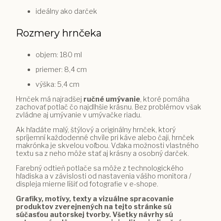
ideálny ako darček
Rozmery hrnčeka
objem: 180 ml
priemer: 8,4 cm
výška: 5,4 cm
Hrnček má najradšej
ručné umývanie
, ktoré pomáha
zachovať potlač čo najdlhšie krásnu. Bez problémov však
zvládne aj umývanie v umývačke riadu.
Ak hľadáte malý, štýlový a originálny hrnček, ktorý
spríjemní každodenné chvíle pri káve alebo čaji, hrnček
makrónka je skvelou voľbou. Vďaka možnosti vlastného
textu sa z neho môže stať aj krásny a osobný darček.
Farebný odtieň potlače sa môže z technologického
hľadiska a v závislosti od nastavenia vášho monitora /
displeja mierne líšiť od fotografie v e-shope.
Grafiky, motívy, texty a vizuálne spracovanie
produktov zverejnených na tejto stránke sú
súčasťou autorskej tvorby. Všetky návrhy sú