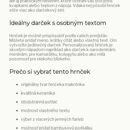
ale aj praktickým riešením, ktoré ochráni váš stôl pred
kvapkami alebo teplom z nápoja. Vďaka nej pôsobí hrnček
ešte viac ako darčekový set.
Ideálny darček s osobným textom
Hrnček je možné prispôsobiť podľa vašich predstáv.
Môžete pridať meno, krátky citát alebo vlastný text, čím
vytvoríte jedinečný darček. Personalizovaný hrnček je
skvelým nápadom napríklad ako darček k narodeninám,
meninám, pre kamarátku, kolegyňu alebo ako milá
pozornosť pre niekoho blízkeho.
Prečo si vybrať tento hrnček
originálny tvar hrnčeka makrónka
kvalitná keramika
obojstranná potlač
možnosť vlastného textu
výber z viacerých jemných farieb
možnosť pridať bambusovú podšálku