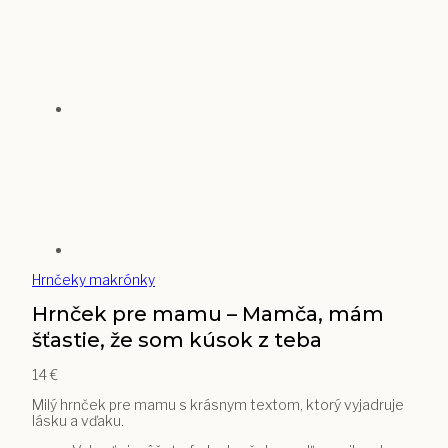
Hrnčeky makrónky
Hrnček pre mamu – Mamča, mám
šťastie, že som kúsok z teba
14
€
Milý hrnček pre mamu s krásnym textom, ktorý vyjadruje
lásku a vďaku.