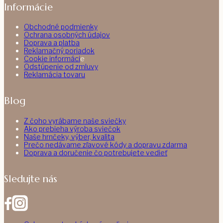
Informácie
Obchodné podmienky
Ochrana osobných údajov
Doprava a platba
Reklamačný poriadok
Cookie informáci
e
Odstúpenie od zmluvy
Reklamácia tovaru
Blog
Z čoho vyrábame naše sviečky
Ako prebieha výroba sviečok
Naše hrnčeky, výber, kvalita
Prečo nedávame zľavové kódy a dopravu zdarma
Doprava a doručenie čo potrebujete vedieť
Sledujte nás