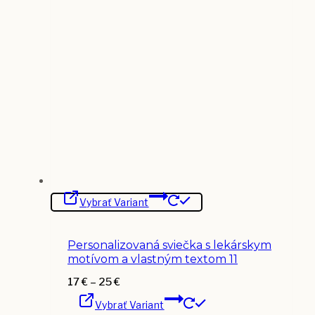
Tento
Vybrať Variant
produkt
má
viacero
variantov.
Personalizovaná sviečka s lekárskym
Možnosti
si
motívom a vlastným textom 11
môžete
vybrať
Price
17
€
–
25
€
na
Tento
range:
stránke
Vybrať Variant
produkt
17 €
produktu.