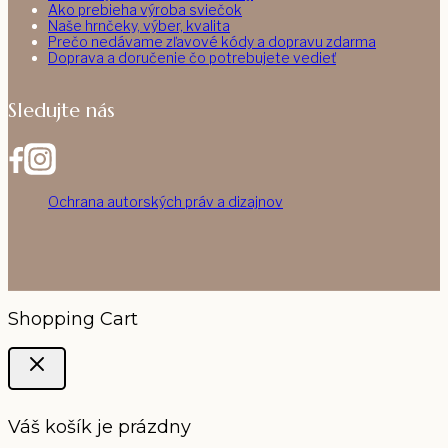
Ako prebieha výroba sviečok
Naše hrnčeky, výber, kvalita
Prečo nedávame zľavové kódy a dopravu zdarma
Doprava a doručenie čo potrebujete vedieť
Sledujte nás
Ochrana autorských práv a dizajnov
Shopping Cart
Váš košík je prázdny