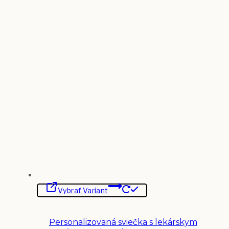
Tento
Vybrať Variant
produkt
má
viacero
variantov.
Personalizovaná sviečka s lekárskym
Možnosti