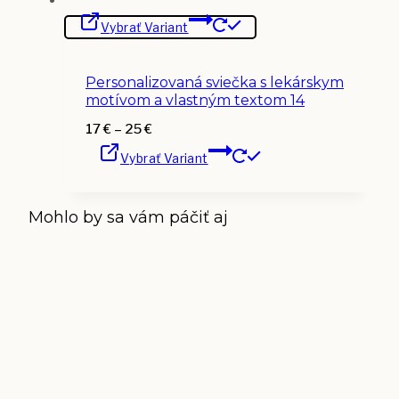
Tento
Vybrať Variant
produkt
má
viacero
variantov.
Personalizovaná sviečka s lekárskym
Možnosti
si
motívom a vlastným textom 14
môžete
vybrať
Price
17
€
–
25
€
na
Tento
range:
stránke
Vybrať Variant
produkt
17 €
produktu.
má
through
viacero
25 €
variantov.
Mohlo by sa vám páčiť aj
Možnosti
si
môžete
vybrať
na
stránke
produktu.