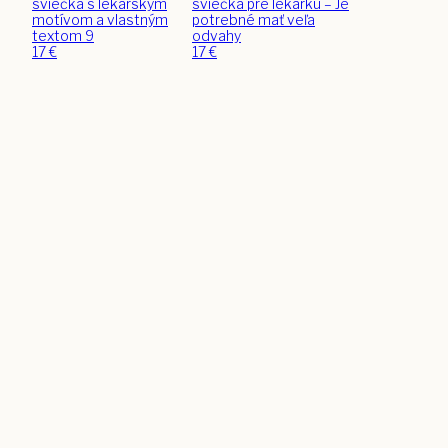
sviečka s lekárskym
sviečka pre lekárku – Je
motívom a vlastným
potrebné mať veľa
textom 9
odvahy
17
€
17
€