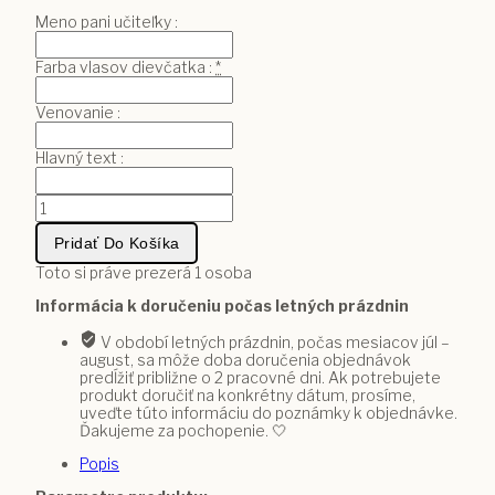
Meno pani učiteľky :
Farba vlasov dievčatka :
*
Venovanie :
Hlavný text :
množstvo
Hrnček
pre
Pridať Do Košíka
pani
učiteľku
Toto si práve prezerá
1
osoba
s
Informácia k doručeniu počas letných prázdnin
dievčatkom
a
V období letných prázdnin, počas mesiacov júl –
dúhou
august, sa môže doba doručenia objednávok
predĺžiť približne o 2 pracovné dni. Ak potrebujete
produkt doručiť na konkrétny dátum, prosíme,
uveďte túto informáciu do poznámky k objednávke.
Ďakujeme za pochopenie. 🤍
Popis