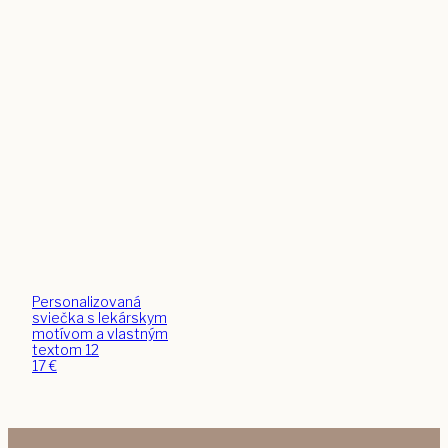
Personalizovaná
sviečka s lekárskym
motívom a vlastným
textom 12
17
€