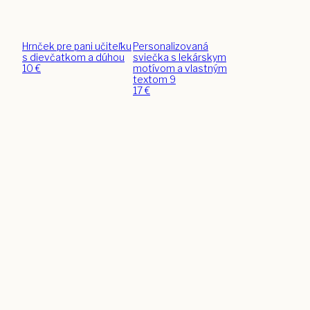
Hrnček pre pani učiteľku
Personalizovaná
s dievčatkom a dúhou
sviečka s lekárskym
10
€
motívom a vlastným
textom 9
17
€