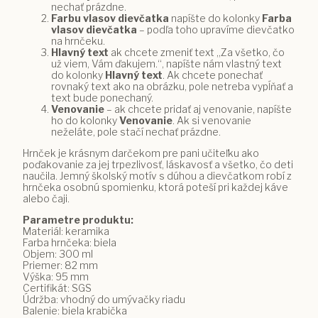
nechať prázdne.
Farbu vlasov dievčatka
napíšte do kolonky
Farba
vlasov dievčatka
– podľa toho upravíme dievčatko
na hrnčeku.
Hlavný text
ak chcete zmeniť text „Za všetko, čo
už viem, Vám ďakujem.“, napíšte nám vlastný text
do kolonky
Hlavný text
. Ak chcete ponechať
rovnaký text ako na obrázku, pole netreba vypĺňať a
text bude ponechaný.
Venovanie
– ak chcete pridať aj venovanie, napíšte
ho do kolonky
Venovanie
. Ak si venovanie
neželáte, pole stačí nechať prázdne.
Hrnček je krásnym darčekom pre pani učiteľku ako
poďakovanie za jej trpezlivosť, láskavosť a všetko, čo deti
naučila. Jemný školský motív s dúhou a dievčatkom robí z
hrnčeka osobnú spomienku, ktorá poteší pri každej káve
alebo čaji.
Parametre produktu:
Materiál: keramika
Farba hrnčeka: biela
Objem: 300 ml
Priemer: 82 mm
Výška: 95 mm
Certifikát: SGS
Údržba: vhodný do umývačky riadu
Balenie: biela krabička