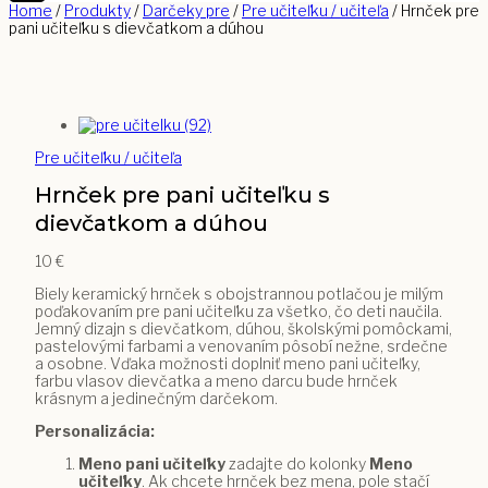
Home
/
Produkty
/
Darčeky pre
/
Pre učiteľku / učiteľa
/
Hrnček pre
pani učiteľku s dievčatkom a dúhou
Pre učiteľku / učiteľa
Hrnček pre pani učiteľku s
dievčatkom a dúhou
10
€
Biely keramický hrnček s obojstrannou potlačou je milým
poďakovaním pre pani učiteľku za všetko, čo deti naučila.
Jemný dizajn s dievčatkom, dúhou, školskými pomôckami,
pastelovými farbami a venovaním pôsobí nežne, srdečne
a osobne. Vďaka možnosti doplniť meno pani učiteľky,
farbu vlasov dievčatka a meno darcu bude hrnček
krásnym a jedinečným darčekom.
Personalizácia:
Meno pani učiteľky
zadajte do kolonky
Meno
učiteľky
. Ak chcete hrnček bez mena, pole stačí