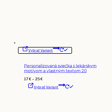
Tento
Vybrať Variant
produkt
má
viacero
variantov.
Personalizovaná sviečka s lekárskym
Možnosti
si
motívom a vlastným textom 20
môžete
vybrať
Price
17
€
–
25
€
na
Tento
range:
stránke
Vybrať Variant
produkt
17 €
produktu.
má
through
viacero
25 €
variantov.
Možnosti
si
môžete