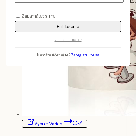
Zapamätať si ma
Prihlásenie
Zabudli ste heslo?
Nemáte účet ešte?
Zaregistrujte sa
Tento
Vybrať Variant
produkt
má
viacero