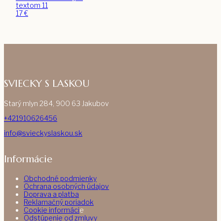
textom 11
17
€
SVIECKY S LASKOU
Starý mlyn 284, 900 63 Jakubov
+421910626456
info@svieckyslaskou.sk
Informácie
Obchodné podmienky
Ochrana osobných údajov
Doprava a platba
Reklamačný poriadok
Cookie informáci
e
Odstúpenie od zmluvy