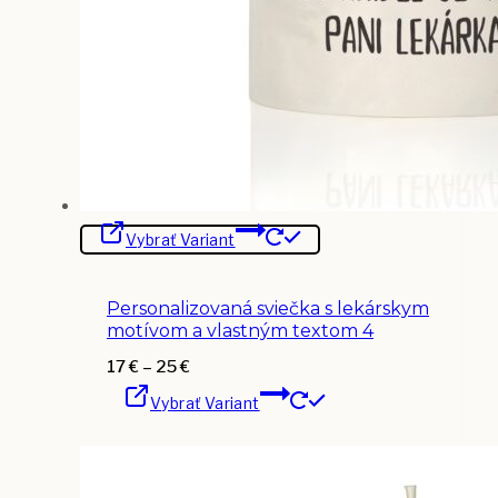
Tento
Vybrať Variant
produkt
má
viacero
variantov.
Personalizovaná sviečka s lekárskym
Možnosti
si
motívom a vlastným textom 4
môžete
vybrať
Price
17
€
–
25
€
na
Tento
range:
stránke
Vybrať Variant
produkt
17 €
produktu.
má
through
viacero
25 €
variantov.
Možnosti
si