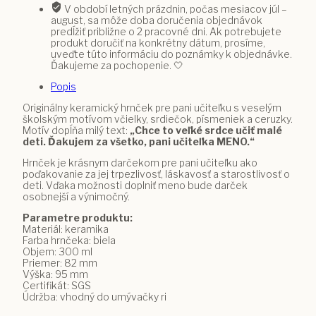
V období letných prázdnin, počas mesiacov júl –
vlastným
august, sa môže doba doručenia objednávok
menom
predĺžiť približne o 2 pracovné dni. Ak potrebujete
produkt doručiť na konkrétny dátum, prosíme,
uveďte túto informáciu do poznámky k objednávke.
Ďakujeme za pochopenie. 🤍
Popis
Originálny keramický hrnček pre pani učiteľku s veselým
školským motívom včielky, srdiečok, písmeniek a ceruzky.
Motív dopĺňa milý text:
„Chce to veľké srdce učiť malé
deti. Ďakujem za všetko, pani učiteľka MENO.“
Hrnček je krásnym darčekom pre pani učiteľku ako
poďakovanie za jej trpezlivosť, láskavosť a starostlivosť o
deti. Vďaka možnosti doplniť meno bude darček
osobnejší a výnimočný.
Parametre produktu:
Materiál: keramika
Farba hrnčeka: biela
Objem: 300 ml
Priemer: 82 mm
Výška: 95 mm
Certifikát: SGS
Údržba: vhodný do umývačky ri