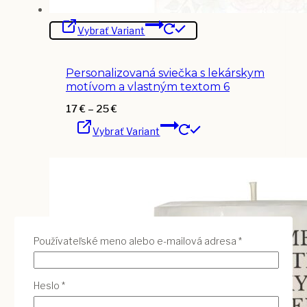
Tento
Vybrať Variant
produkt
má
viacero
variantov.
Personalizovaná sviečka s lekárskym
Možnosti
si
motívom a vlastným textom 6
môžete
vybrať
Price
17
€
–
25
€
na
Tento
range:
stránke
Vybrať Variant
produkt
17 €
produktu.
má
through
viacero
25 €
variantov.
Možnosti
si
môžete
vybrať
na
stránke
Povinné
produktu.
Používateľské meno alebo e-mailová adresa
*
Povinné
Heslo
*