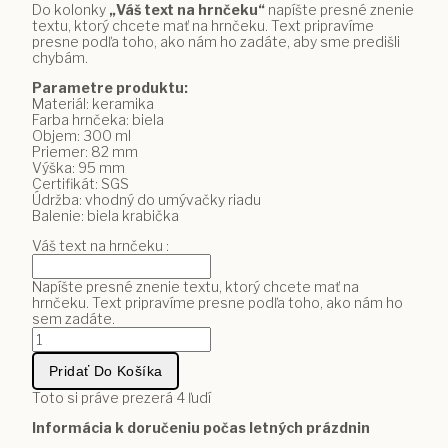
Do kolonky
„Váš text na hrnčeku“
napíšte presné znenie
textu, ktorý chcete mať na hrnčeku. Text pripravíme
presne podľa toho, ako nám ho zadáte, aby sme predišli
chybám.
Parametre produktu:
Materiál: keramika
Farba hrnčeka: biela
Objem: 300 ml
Priemer: 82 mm
Výška: 95 mm
Certifikát: SGS
Údržba: vhodný do umývačky riadu
Balenie: biela krabička
Váš text na hrnčeku :
Napíšte presné znenie textu, ktorý chcete mať na
hrnčeku. Text pripravíme presne podľa toho, ako nám ho
sem zadáte.
množstvo
Hrnček
pre
Pridať Do Košíka
pani
učiteľku
Toto si práve prezerá
4
ľudí
s
Informácia k doručeniu počas letných prázdnin
včielkou
a