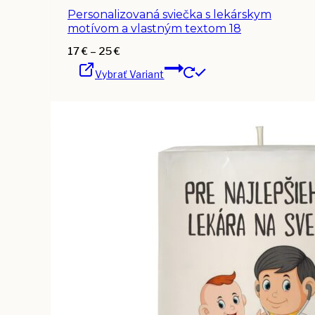
variantov.
Personalizovaná sviečka s lekárskym
Možnosti
si
motívom a vlastným textom 18
môžete
vybrať
Price
17
€
–
25
€
na
Tento
range:
stránke
Vybrať Variant
produkt
17 €
produktu.
má
through
viacero
25 €
variantov.
Možnosti
si
môžete
vybrať
na
stránke
produktu.