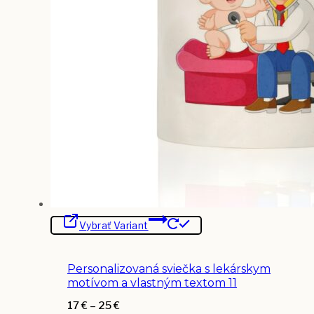
Tento
Vybrať Variant
produkt
má
viacero
variantov.
Personalizovaná sviečka s lekárskym
Možnosti
si
motívom a vlastným textom 11
môžete
vybrať
Price
17
€
–
25
€