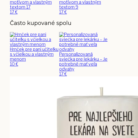
motívom a vlastným
motívom a vlastným
textom 17
textom 9
17
€
17
€
Často kupované spolu
Hrnček pre pani učiteľku
s včielkou a vlastným
Personalizovaná
menom
sviečka pre lekárku – Je
10
€
potrebné mať veľa
odvahy
17
€