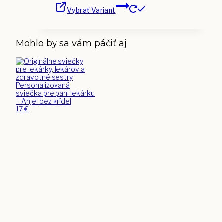
na
Tento
range:
stránke
Vybrať Variant
produkt
17 €
produktu.
má
through
viacero
25 €
variantov.
Mohlo by sa vám páčiť aj
Možnosti
si
môžete
vybrať
na
stránke
Personalizovaná
produktu.
sviečka pre pani lekárku
– Anjel bez krídel
17
€