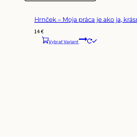
Hrnček – Moja práca je ako ja, krá
14
€
Vybrať Variant