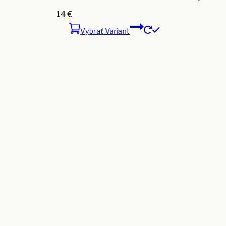
14
€
Vybrať Variant