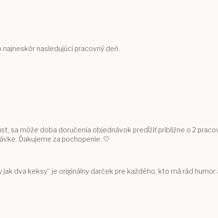
bo najneskôr nasledujúci pracovný deň.
st, sa môže doba doručenia objednávok predĺžiť približne o 2 praco
ávke. Ďakujeme za pochopenie. 🤍
 jak dva keksy“ je originálny darček pre každého, kto má rád humor 