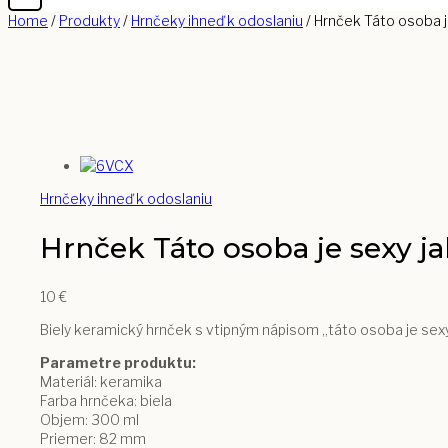
Home
/
Produkty
/
Hrnčeky ihneď k odoslaniu
/
Hrnček Táto osoba j
Hrnčeky ihneď k odoslaniu
Hrnček Táto osoba je sexy j
10
€
Biely keramický hrnček s vtipným nápisom „táto osoba je sexy
Parametre produktu:
Materiál: keramika
Farba hrnčeka: biela
Objem: 300 ml
Priemer: 82 mm