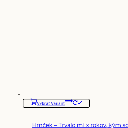
Vybrať Variant
Hrnček – Trvalo mi x rokov, kým so