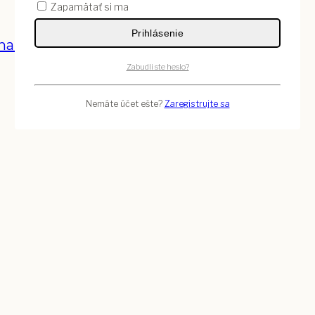
Zapamätať si ma
Prihlásenie
sna a úžasná
Zabudli ste heslo?
Nemáte účet ešte?
Zaregistrujte sa