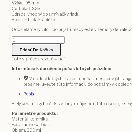
Výška: 95 mm
Certifikát: SGS
Údržba: vhodný do umývačky riadu
Balenie: biela krabička.
Odosielame rýchlo – po prijatí úhrady ešte v ten istý deň ale
množstvo
Hrnček
Táto
Pridať Do Košíka
osoba
Toto si práve prezerá
4
ľudí
je
sexy
Informácia k doručeniu počas letných prázdnin
jak
dva
V období letných prázdnin, počas mesiacov júl – augu
keksy
prosíme, uveďte túto informáciu do poznámky k objedn
Popis
Biely keramický hrnček s vtipným nápisom „táto osoba je sexy
Parametre produktu:
Materiál: keramika
Farba hrnčeka: biela
Objem: 300 ml