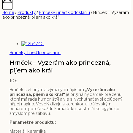
Home
/
Produkty
/
Hrnčeky ihneď k odoslaniu
/
Hrnček – Vyzerám
ako princezná, pijem ako kráľ
Hrnčeky ihneď k odoslaniu
Hrnček – Vyzerám ako princezná,
pijem ako kráľ
10
€
Hrnček s vtipným a výrazným nápisom
„Vyzerám ako
princezná, pijem ako kráľ“
je originálny darček pre ženu,
ktorá má rada humor, štýl a vie si vychutnať svoj obľúbený
nápoj naplno. Veselý dizajn s korunkou a kráľovským
pohárom poteší každú kamarátku, sestru či kolegyňu so
zmyslom pre zábavu.
Parametre produktu:
Materiál: keramika