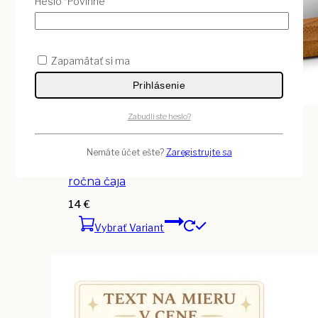
Heslo
*
Povinné
Zapamätať si ma
Prihlásenie
Zabudli ste heslo?
Vybrať Variant
Nemáte účet ešte?
Zaregistrujte sa
Hrnček – Takto vyzerá skvelá x-
ročná čaja
14
€
Vybrať Variant