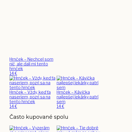
Hrnček – Nechcel som
nič, ale dali mi tento
hrnček
14
€
Hrnček – Vždy, keď ťa
Hrnček – Kávička
naseriem, pozri sa na
najlepšej lekárky patrí
tento hrnček
sem
14
€
14
€
Často kupované spolu