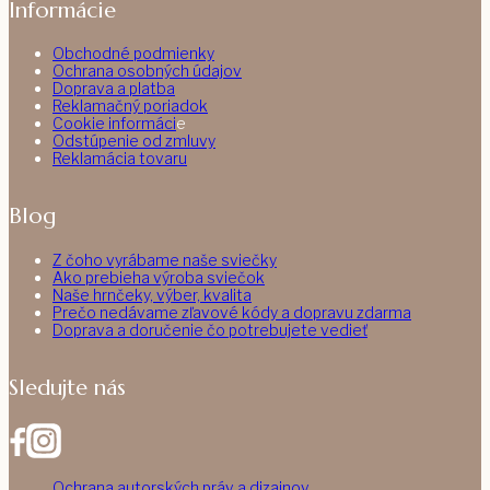
Informácie
Obchodné podmienky
Ochrana osobných údajov
Doprava a platba
Reklamačný poriadok
Cookie informáci
e
Odstúpenie od zmluvy
Reklamácia tovaru
Blog
Z čoho vyrábame naše sviečky
Ako prebieha výroba sviečok
Naše hrnčeky, výber, kvalita
Prečo nedávame zľavové kódy a dopravu zdarma
Doprava a doručenie čo potrebujete vedieť
Sledujte nás
Ochrana autorských práv a dizajnov