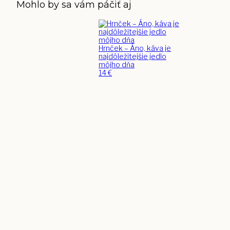
Mohlo by sa vám páčiť aj
Hrnček – Áno, káva je
najdôležitejšie jedlo
môjho dňa
14
€