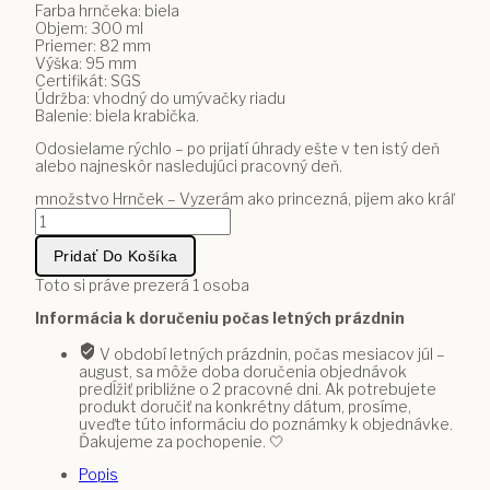
Farba hrnčeka: biela
Objem: 300 ml
Priemer: 82 mm
Výška: 95 mm
Certifikát: SGS
Údržba: vhodný do umývačky riadu
Balenie: biela krabička.
Odosielame rýchlo – po prijatí úhrady ešte v ten istý deň
alebo najneskôr nasledujúci pracovný deň.
množstvo Hrnček – Vyzerám ako princezná, pijem ako kráľ
Pridať Do Košíka
Toto si práve prezerá
1
osoba
Informácia k doručeniu počas letných prázdnin
V období letných prázdnin, počas mesiacov júl –
august, sa môže doba doručenia objednávok
predĺžiť približne o 2 pracovné dni. Ak potrebujete
produkt doručiť na konkrétny dátum, prosíme,
uveďte túto informáciu do poznámky k objednávke.
Ďakujeme za pochopenie. 🤍
Popis