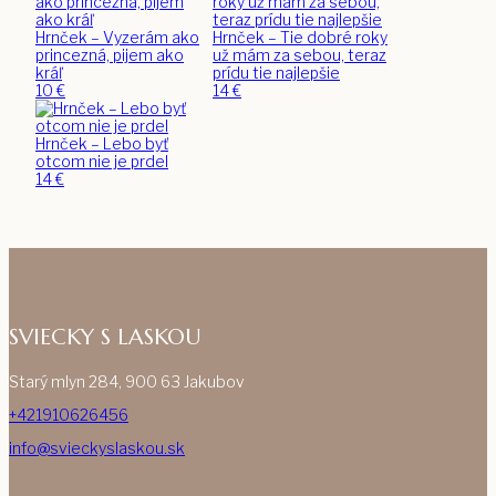
Hrnček – Vyzerám ako
Hrnček – Tie dobré roky
princezná, pijem ako
už mám za sebou, teraz
kráľ
prídu tie najlepšie
10
€
14
€
Hrnček – Lebo byť
otcom nie je prdel
14
€
SVIECKY S LASKOU
Starý mlyn 284, 900 63 Jakubov
+421910626456
info@svieckyslaskou.sk