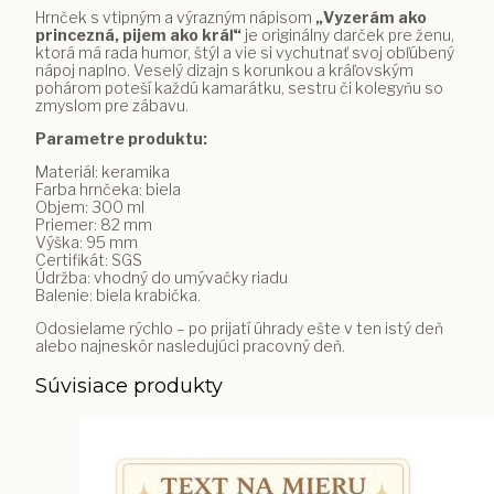
Hrnček s vtipným a výrazným nápisom
„Vyzerám ako
princezná, pijem ako kráľ“
je originálny darček pre ženu,
ktorá má rada humor, štýl a vie si vychutnať svoj obľúbený
nápoj naplno. Veselý dizajn s korunkou a kráľovským
pohárom poteší každú kamarátku, sestru či kolegyňu so
zmyslom pre zábavu.
Parametre produktu:
Materiál: keramika
Farba hrnčeka: biela
Objem: 300 ml
Priemer: 82 mm
Výška: 95 mm
Certifikát: SGS
Údržba: vhodný do umývačky riadu
Balenie: biela krabička.
Odosielame rýchlo – po prijatí úhrady ešte v ten istý deň
alebo najneskôr nasledujúci pracovný deň.
Súvisiace produkty