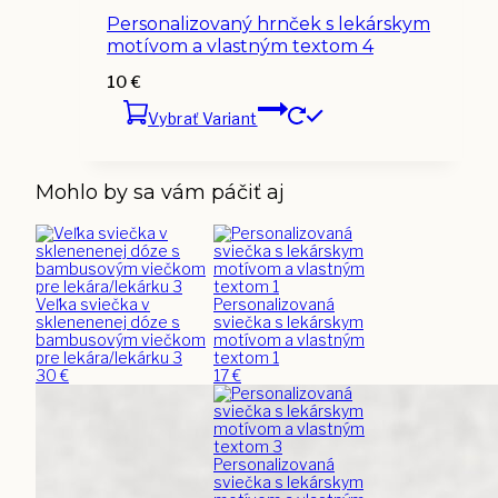
Personalizovaný hrnček s lekárskym
motívom a vlastným textom 4
10
€
Vybrať Variant
Mohlo by sa vám páčiť aj
Veľka sviečka v
Personalizovaná
sklenenenej dóze s
sviečka s lekárskym
bambusovým viečkom
motívom a vlastným
pre lekára/lekárku 3
textom 1
30
€
17
€
Personalizovaná
sviečka s lekárskym