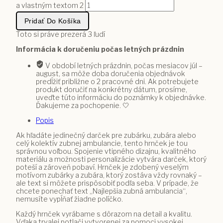
a vlastným textom 2
Pridať Do Košíka
Toto si práve prezerá
3
ľudí
Informácia k doručeniu počas letných prázdnin
V období letných prázdnin, počas mesiacov júl –
august, sa môže doba doručenia objednávok
predĺžiť približne o 2 pracovné dni. Ak potrebujete
produkt doručiť na konkrétny dátum, prosíme,
uveďte túto informáciu do poznámky k objednávke.
Ďakujeme za pochopenie. 🤍
Popis
Ak hľadáte jedinečný darček pre zubárku, zubára alebo
celý kolektív zubnej ambulancie, tento hrnček je tou
správnou voľbou. Spojenie vtipného dizajnu, kvalitného
materiálu a možnosti personalizácie vytvára darček, ktorý
poteší a zároveň pobaví. Hrnček je zdobený veselým
motívom zubárky a zubára, ktorý zostáva vždy rovnaký –
ale text si môžete prispôsobiť podľa seba. V prípade, že
chcete ponechať text „Najlepšia zubná ambulancia“,
nemusíte vypĺňať žiadne políčko.
Každý hrnček vyrábame s dôrazom na detail a kvalitu.
Vďaka trvalej potlači vytvorenej za pomoci vysokej