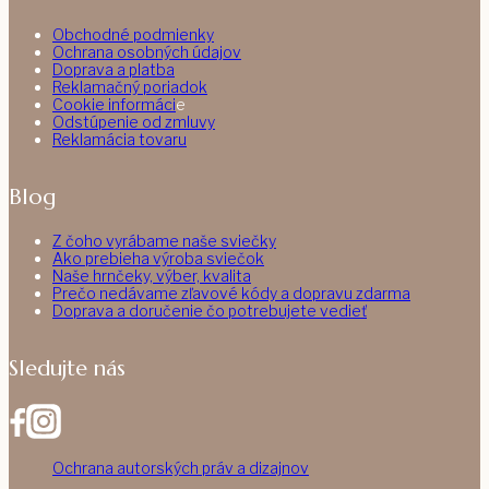
Obchodné podmienky
Ochrana osobných údajov
Doprava a platba
Reklamačný poriadok
Cookie informáci
e
Odstúpenie od zmluvy
Reklamácia tovaru
Blog
Z čoho vyrábame naše sviečky
Ako prebieha výroba sviečok
Naše hrnčeky, výber, kvalita
Prečo nedávame zľavové kódy a dopravu zdarma
Doprava a doručenie čo potrebujete vedieť
Sledujte nás
Ochrana autorských práv a dizajnov