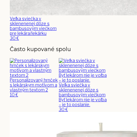
Veľka sviečka v
sklenenenej dóze s
bambusovým viečkom
pre lekára/lekárku
30
€
Často kupované spolu
Personalizovaný hrnček
s lekárskym motívom a
Veľka sviečka v
vlastným textom 2
sklenenenej dóze s
10
€
bambusovým viečkom
Byť lekárom nie je voľba
– je to poslanie.
30
€