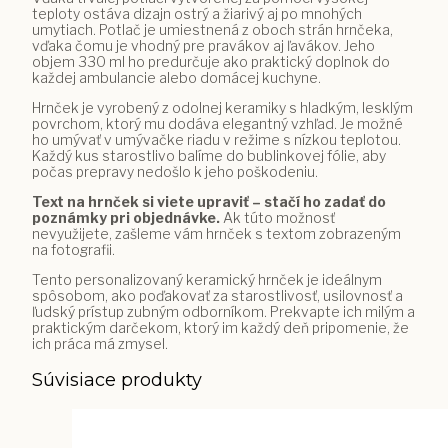
teploty ostáva dizajn ostrý a žiarivý aj po mnohých
umytiach. Potlač je umiestnená z oboch strán hrnčeka,
vďaka čomu je vhodný pre pravákov aj ľavákov. Jeho
objem 330 ml ho predurčuje ako praktický doplnok do
každej ambulancie alebo domácej kuchyne.
Hrnček je vyrobený z odolnej keramiky s hladkým, lesklým
povrchom, ktorý mu dodáva elegantný vzhľad. Je možné
ho umývať v umývačke riadu v režime s nízkou teplotou.
Každý kus starostlivo balíme do bublinkovej fólie, aby
počas prepravy nedošlo k jeho poškodeniu.
Text na hrnček si viete upraviť – stačí ho zadať do
poznámky pri objednávke.
Ak túto možnosť
nevyužijete, zašleme vám hrnček s textom zobrazeným
na fotografii.
Tento personalizovaný keramický hrnček je ideálnym
spôsobom, ako poďakovať za starostlivosť, usilovnosť a
ľudský prístup zubným odborníkom. Prekvapte ich milým a
praktickým darčekom, ktorý im každý deň pripomenie, že
ich práca má zmysel.
Súvisiace produkty