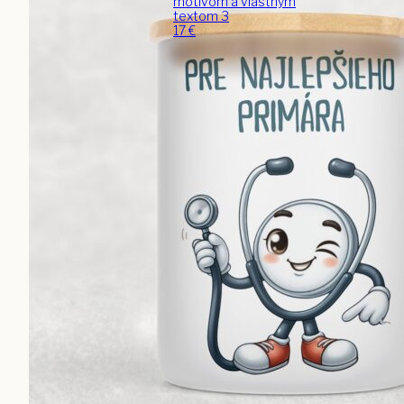
motívom a vlastným
textom 3
17
€