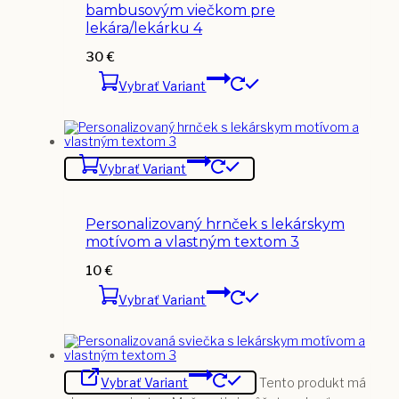
bambusovým viečkom pre
lekára/lekárku 4
30
€
Vybrať Variant
Vybrať Variant
Personalizovaný hrnček s lekárskym
motívom a vlastným textom 3
10
€
Vybrať Variant
Vybrať Variant
Tento produkt má