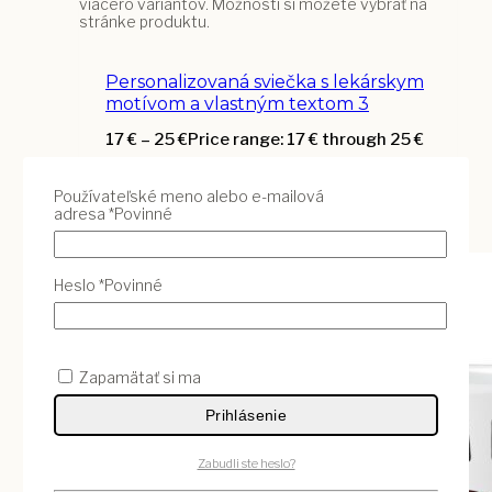
viacero variantov. Možnosti si môžete vybrať na
stránke produktu.
Personalizovaná sviečka s lekárskym
motívom a vlastným textom 3
17
€
–
25
€
Price range: 17 € through 25 €
Vybrať Variant
Tento
Používateľské meno alebo e-mailová
produkt má viacero variantov. Možnosti si
adresa
*
Povinné
môžete vybrať na stránke produktu.
Heslo
*
Povinné
Zapamätať si ma
Prihlásenie
Zabudli ste heslo?