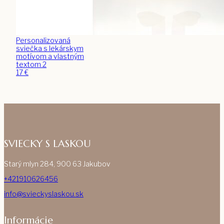
Personalizovaná
sviečka s lekárskym
motívom a vlastným
textom 2
17
€
SVIECKY S LASKOU
Starý mlyn 284, 900 63 Jakubov
+421910626456
info@svieckyslaskou.sk
Informácie