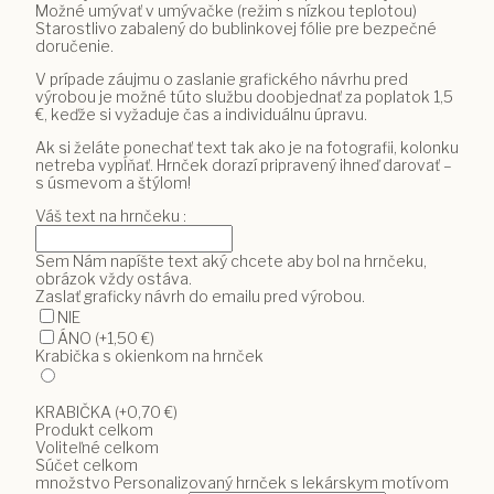
Možné umývať v umývačke (režim s nízkou teplotou)
Starostlivo zabalený do bublinkovej fólie pre bezpečné
doručenie.
V prípade záujmu o zaslanie grafického návrhu pred
výrobou je možné túto službu doobjednať za poplatok 1,5
€, keďže si vyžaduje čas a individuálnu úpravu.
Ak si želáte ponechať text tak ako je na fotografii, kolonku
netreba vypĺňať. Hrnček dorazí pripravený ihneď darovať –
s úsmevom a štýlom!
Váš text na hrnčeku :
Sem Nám napíšte text aký chcete aby bol na hrnčeku,
obrázok vždy ostáva.
Zaslať graficky návrh do emailu pred výrobou.
NIE
ÁNO
(+1,50 €)
Krabička s okienkom na hrnček
KRABIČKA
(+0,70 €)
Produkt celkom
Voliteľné celkom
Súčet celkom
množstvo Personalizovaný hrnček s lekárskym motívom