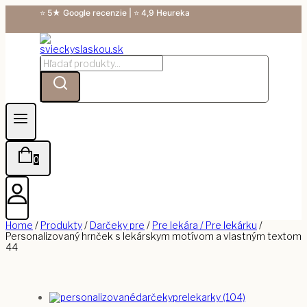
Skip
⭐ 5★ Google recenzie | ⭐ 4,9 Heureka
to
content
Hľadanie:
0
Home
/
Produkty
/
Darčeky pre
/
Pre lekára / Pre lekárku
/
Personalizovaný hrnček s lekárskym motívom a vlastným textom
44