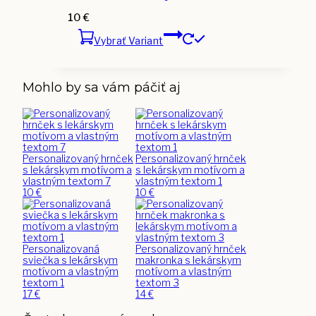
10
€
Vybrať Variant
Mohlo by sa vám páčiť aj
Personalizovaný hrnček
Personalizovaný hrnček
s lekárskym motívom a
s lekárskym motívom a
vlastným textom 7
vlastným textom 1
10
€
10
€
Personalizovaná
Personalizovaný hrnček
sviečka s lekárskym
makronka s lekárskym
motívom a vlastným
motívom a vlastným
textom 1
textom 3
17
€
14
€