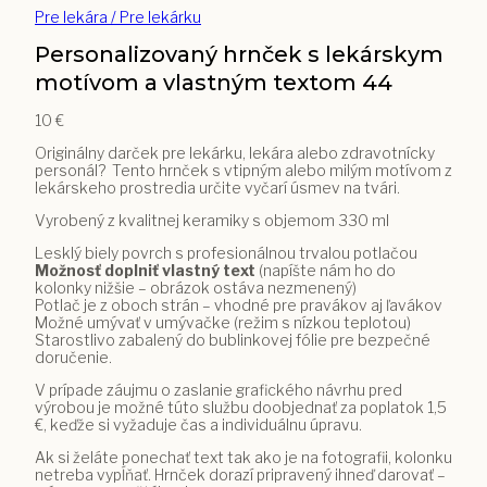
Pre lekára / Pre lekárku
Personalizovaný hrnček s lekárskym
motívom a vlastným textom 44
10
€
Originálny darček pre lekárku, lekára alebo zdravotnícky
personál? Tento hrnček s vtipným alebo milým motívom z
lekárskeho prostredia určite vyčarí úsmev na tvári.
Vyrobený z kvalitnej keramiky s objemom 330 ml
Lesklý biely povrch s profesionálnou trvalou potlačou
Možnosť doplniť vlastný text
(napíšte nám ho do
kolonky nižšie – obrázok ostáva nezmenený)
Potlač je z oboch strán – vhodné pre pravákov aj ľavákov
Možné umývať v umývačke (režim s nízkou teplotou)
Starostlivo zabalený do bublinkovej fólie pre bezpečné
doručenie.
V prípade záujmu o zaslanie grafického návrhu pred
výrobou je možné túto službu doobjednať za poplatok 1,5
€, keďže si vyžaduje čas a individuálnu úpravu.
Ak si želáte ponechať text tak ako je na fotografii, kolonku
netreba vypĺňať. Hrnček dorazí pripravený ihneď darovať –