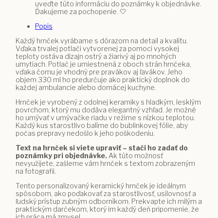
uveďte túto informáciu do poznámky k objednávke.
Ďakujeme za pochopenie. 🤍
Popis
Každý hrnček vyrábame s dôrazom na detail a kvalitu.
Vďaka trvalej potlači vytvorenej za pomoci vysokej
teploty ostáva dizajn ostrý a žiarivý aj po mnohých
umytiach. Potlač je umiestnená z oboch strán hrnčeka,
vďaka čomu je vhodný pre pravákov aj ľavákov. Jeho
objem 330 ml ho predurčuje ako praktický doplnok do
každej ambulancie alebo domácej kuchyne.
Hrnček je vyrobený z odolnej keramiky s hladkým, lesklým
povrchom, ktorý mu dodáva elegantný vzhľad. Je možné
ho umývať v umývačke riadu v režime s nízkou teplotou.
Každý kus starostlivo balíme do bublinkovej fólie, aby
počas prepravy nedošlo k jeho poškodeniu.
Text na hrnček si viete upraviť – stačí ho zadať do
poznámky pri objednávke.
Ak túto možnosť
nevyužijete, zašleme vám hrnček s textom zobrazeným
na fotografii.
Tento personalizovaný keramický hrnček je ideálnym
spôsobom, ako poďakovať za starostlivosť, usilovnosť a
ľudský prístup zubným odborníkom. Prekvapte ich milým a
praktickým darčekom, ktorý im každý deň pripomenie, že
ich práca má zmysel.