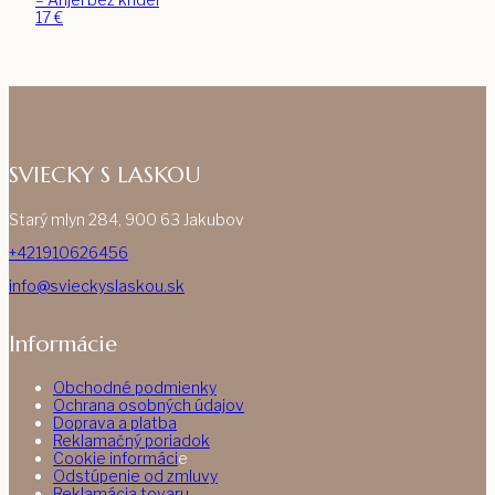
17
€
SVIECKY S LASKOU
Starý mlyn 284, 900 63 Jakubov
+421910626456
info@svieckyslaskou.sk
Informácie
Obchodné podmienky
Ochrana osobných údajov
Doprava a platba
Reklamačný poriadok
Cookie informáci
e
Odstúpenie od zmluvy
Reklamácia tovaru