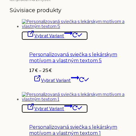
Súvisiace produkty
Tento
Vybrať Variant
produkt
má
viacero
variantov.
Personalizovaná sviečka s lekárskym
Možnosti
si
motívom a vlastným textom 5
môžete
vybrať
Price
17
€
–
25
€
na
Tento
range:
stránke
Vybrať Variant
produkt
17 €
produktu.
má
through
viacero
25 €
variantov.
Možnosti
Tento
si
Vybrať Variant
produkt
môžete
má
vybrať
viacero
na
variantov.
stránke
Personalizovaná sviečka s lekárskym
Možnosti
produktu.
si
motívom a vlastným textom 1