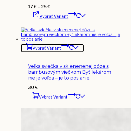
môžete
vybrať
Price
17
€
–
25
€
na
Tento
range:
stránke
Vybrať Variant
produkt
17 €
produktu.
má
through
viacero
25 €
variantov.
Možnosti
si
môžete
Vybrať Variant
vybrať
na
stránke
produktu.
Veľka sviečka v sklenenenej dóze s
bambusovým viečkom Byť lekárom
nie je voľba – je to poslanie.
30
€
Vybrať Variant