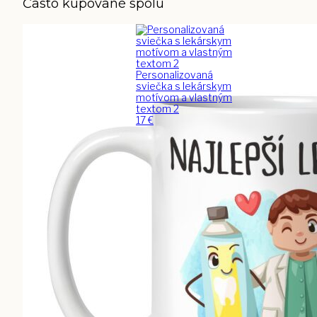
Často kupované spolu
Personalizovaná
sviečka s lekárskym
motívom a vlastným
textom 2
17
€