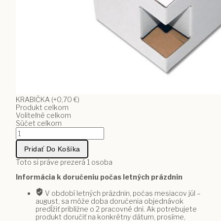
KRABIČKA
(+0,70 €)
Produkt celkom
Voliteľné celkom
Súčet celkom
množstvo
Personalizovaný
hrnček
Pridať Do Košíka
s
lekárskym
Toto si práve prezerá
1
osoba
motívom
Informácia k doručeniu počas letných prázdnin
a
vlastným
V období letných prázdnin, počas mesiacov júl –
textom
august, sa môže doba doručenia objednávok
44
predĺžiť približne o 2 pracovné dni. Ak potrebujete
produkt doručiť na konkrétny dátum, prosíme,