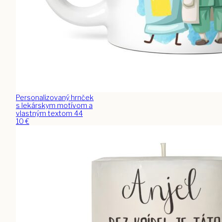
Personalizovaný hrnček
s lekárskym motívom a
vlastným textom 44
10
€