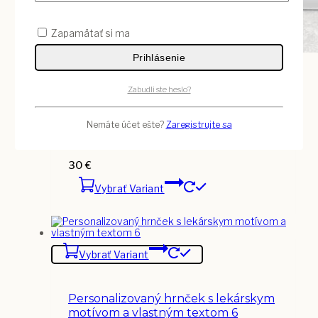
Zapamätať si ma
Prihlásenie
Vybrať Variant
Zabudli ste heslo?
Veľka sviečka v sklenenenej dóze s
Nemáte účet ešte?
Zaregistrujte sa
bambusovým viečkom pre
lekára/lekárku 4
30
€
Vybrať Variant
Vybrať Variant
Personalizovaný hrnček s lekárskym
motívom a vlastným textom 6