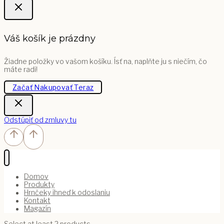
Váš košík je prázdny
Žiadne položky vo vašom košíku. Ísť na, naplňte ju s niečím, čo
máte radi!
Začať Nakupovať Teraz
Odstúpiť od zmluvy tu
Domov
Produkty
Hrnčeky ihneď k odoslaniu
Kontakt
Magazín
Select at least 2 products