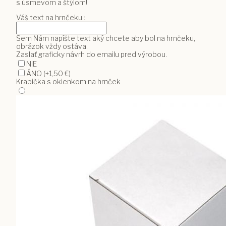
s úsmevom a štýlom!
Váš text na hrnčeku :
Sem Nám napíšte text aký chcete aby bol na hrnčeku,
obrázok vždy ostáva.
Zaslať graficky návrh do emailu pred výrobou.
NIE
ÁNO
(+1,50 €)
Krabička s okienkom na hrnček