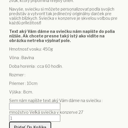
zvuk, ktorý pripomína hrejivý oheň.
Navyše, sviečku si môžete personalizovať podľa svojich
predstáv a vytvoriť tak jedinečný originálny darček pre
vašich blízkych. Sviečka v konzerve je skvelou voľbou pre
každú príležitosť!
Text aký Vám dáme na sviečku nám napíšte do polia
nižšie. Ak chcete presne taký istý ako vidíte na
obrázku netreba výplnať pole.
Hmotnosť vosku: 450g
Vôna : Bavlna
Doba horenia : cca 60 hodín.
Rozmer :
Priemer : 10cm
Výška : 8cm.
Sem nám napíšte text aký Vám dáme na sviečku :
množstvo Veľká sviečka v konzerve 27
Pridať Do Košíka