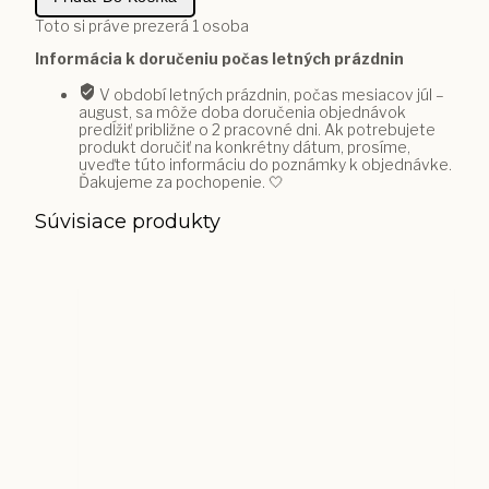
Toto si práve prezerá
1
osoba
Informácia k doručeniu počas letných prázdnin
V období letných prázdnin, počas mesiacov júl –
august, sa môže doba doručenia objednávok
predĺžiť približne o 2 pracovné dni. Ak potrebujete
produkt doručiť na konkrétny dátum, prosíme,
uveďte túto informáciu do poznámky k objednávke.
Ďakujeme za pochopenie. 🤍
Súvisiace produkty