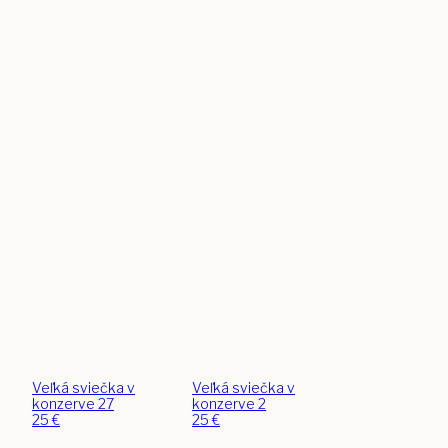
Veľká sviečka v
Veľká sviečka v
konzerve 27
konzerve 2
25
€
25
€