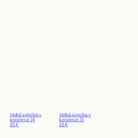
Veľká sviečka v
Veľká sviečka v
konzerve 14
konzerve 21
25
€
25
€