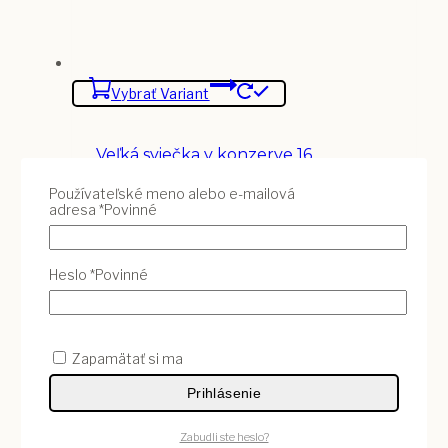
Vybrať Variant
Veľká sviečka v konzerve 16
25
€
Používateľské meno alebo e-mailová
adresa
*
Povinné
Vybrať Variant
Heslo
*
Povinné
Zapamätať si ma
Prihlásenie
Zabudli ste heslo?