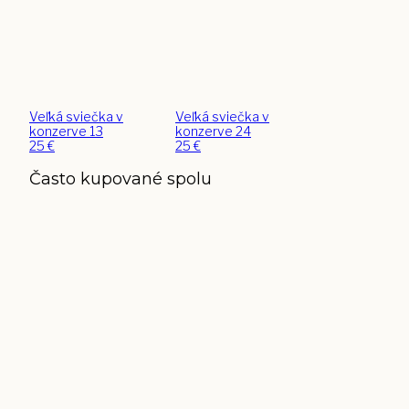
Veľká sviečka v
Veľká sviečka v
konzerve 13
konzerve 24
25
€
25
€
Často kupované spolu