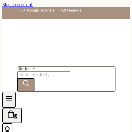
Skip to content
⭐ 5★ Google recenzie | ⭐ 4,9 Heureka
Hľadanie:
0