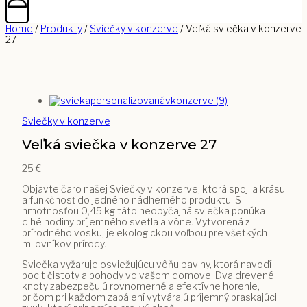
Home
/
Produkty
/
Sviečky v konzerve
/
Veľká sviečka v konzerve
27
Sviečky v konzerve
Veľká sviečka v konzerve 27
25
€
Objavte čaro našej Sviečky v konzerve, ktorá spojila krásu
a funkčnosť do jedného nádherného produktu! S
hmotnosťou 0,45 kg táto neobyčajná sviečka ponúka
dlhé hodiny príjemného svetla a vône. Vytvorená z
prírodného vosku, je ekologickou voľbou pre všetkých
milovníkov prírody.
Sviečka vyžaruje osviežujúcu vôňu bavlny, ktorá navodí
pocit čistoty a pohody vo vašom domove. Dva drevené
knoty zabezpečujú rovnomerné a efektívne horenie,
pričom pri každom zapálení vytvárajú príjemný praskajúci