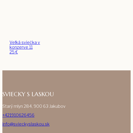
Veľká sviečka v
konzerve 11
25
€
SVIECKY S LASKOU
Starý mlyn 284, 900 63 Jakubov
+421910626456
info@svieckyslaskou.sk