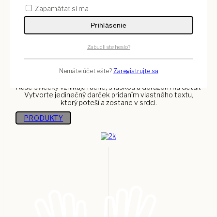
Zapamätať si ma
Sviečka „Náhoda nás spojila ako
kolegyne“
Prihlásenie
17
€
Zabudli ste heslo?
Pridať Do Košíka
Nemáte účet ešte?
Zaregistrujte sa
Darujte svetlo s osobným odkazom
Naše sviečky vznikajú ručne, s láskou a dôrazom na detail.
Vytvorte jedinečný darček pridaním vlastného textu,
ktorý poteší a zostane v srdci.
PRODUKTY