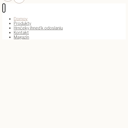
Domov
Produkty
Hrnčeky ihneď k odoslaniu
Kontakt
Magazín