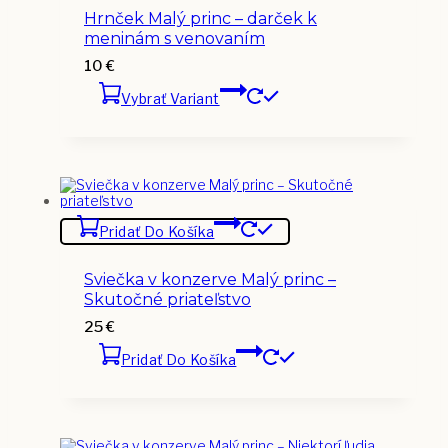
Hrnček Malý princ – darček k
meninám s venovaním
10
€
Vybrať Variant
Pridať Do Košíka
Sviečka v konzerve Malý princ –
Skutočné priateľstvo
25
€
Pridať Do Košíka