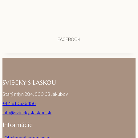
FACEBOOK
SVIECKY S LASKOU
Starý mlyn 284, 900 63 Jakubov
+421910626456
info@svieckyslaskou.sk
Informácie
Obchodné podmienky