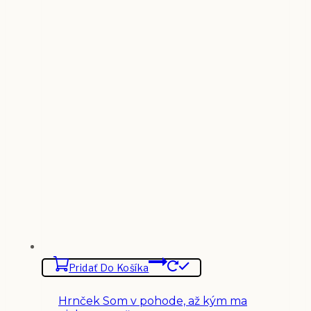
Pridať Do Košíka
Hrnček Som v pohode, až kým ma