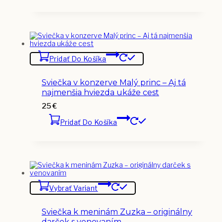
Pridať Do Košíka
Sviečka v konzerve Malý princ – Aj tá
najmenšia hviezda ukáže cest
25
€
Pridať Do Košíka
Vybrať Variant
Sviečka k meninám Zuzka – originálny
darček s venovaním