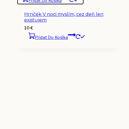
Pridať Do Košíka
Hrnček V noci myslím, cez deň len
existujem
10
€
Pridať Do Košíka