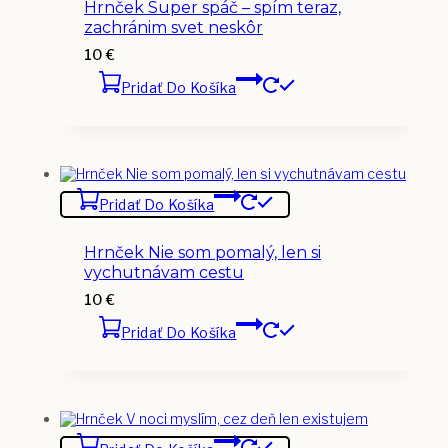
Hrnček Super spáč – spím teraz,
zachránim svet neskôr
10
€
Pridať Do Košíka
Pridať Do Košíka
Hrnček Nie som pomalý, len si
vychutnávam cestu
10
€
Pridať Do Košíka