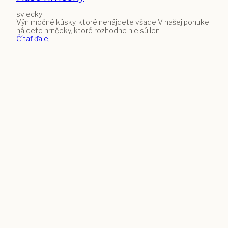
sviecky
Výnimočné kúsky, ktoré nenájdete všade V našej ponuke
nájdete hrnčeky, ktoré rozhodne nie sú len
Čítať ďalej