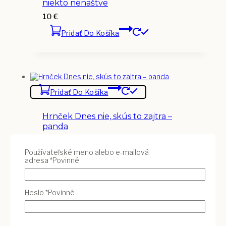
niekto nenaštve
10
€
Pridať Do Košíka
Pridať Do Košíka
Hrnček Dnes nie, skús to zajtra –
panda
10
€
Používateľské meno alebo e-mailová
Pridať Do Košíka
adresa
*
Povinné
Heslo
*
Povinné
Pridať Do Košíka