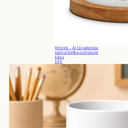
Hrnček – Aj tá najlepšia
pani učiteľka potrebuje
kávu
14
€