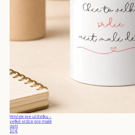
Hrnček pre učiteľku –
veľké srdce pre malé
deti
10
€