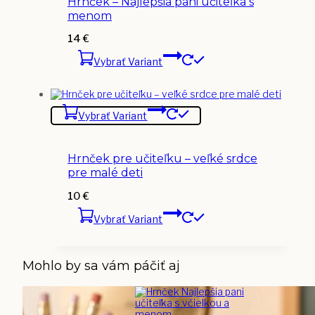
Hrnček – Najlepšia pani učiteľka s
menom
14
€
Vybrať Variant
Vybrať Variant
Hrnček pre učiteľku – veľké srdce
pre malé deti
10
€
Vybrať Variant
Mohlo by sa vám páčiť aj