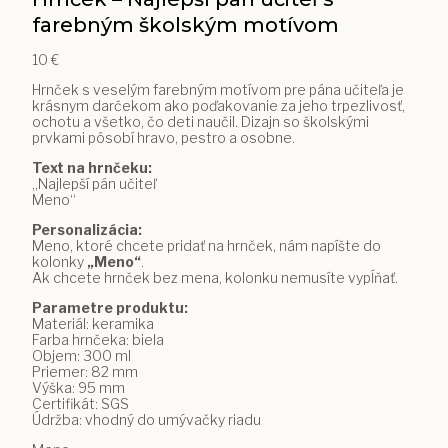
farebným školským motívom
10
€
Hrnček s veselým farebným motívom pre pána učiteľa je
krásnym darčekom ako poďakovanie za jeho trpezlivosť,
ochotu a všetko, čo deti naučil. Dizajn so školskými
prvkami pôsobí hravo, pestro a osobne.
Text na hrnčeku:
„Najlepší pán učiteľ
Meno“
Personalizácia:
Meno, ktoré chcete pridať na hrnček, nám napíšte do
kolonky
„Meno“
.
Ak chcete hrnček bez mena, kolonku nemusíte vypĺňať.
Parametre produktu:
Materiál: keramika
Farba hrnčeka: biela
Objem: 300 ml
Priemer: 82 mm
Výška: 95 mm
Certifikát: SGS
Údržba: vhodný do umývačky riadu