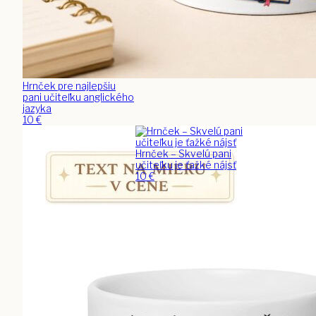
Hrnček pre najlepšiu
pani učiteľku anglického
jazyka
10
€
Hrnček – Skvelú pani
učiteľku je ťažké nájsť
10
€