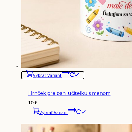
Vybrať Variant
Hrnček pre pani učiteľku s menom
10
€
Vybrať Variant