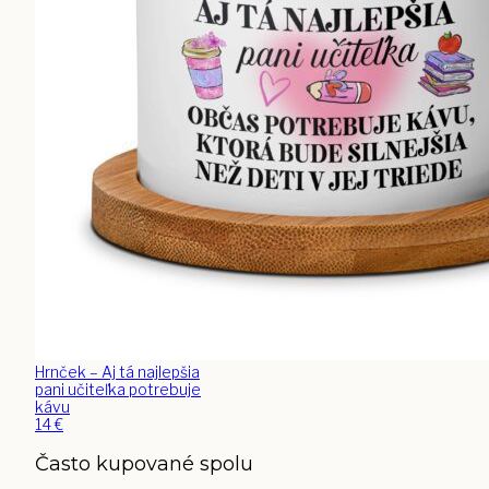
Hrnček – Aj tá najlepšia
pani učiteľka potrebuje
kávu
14
€
Často kupované spolu