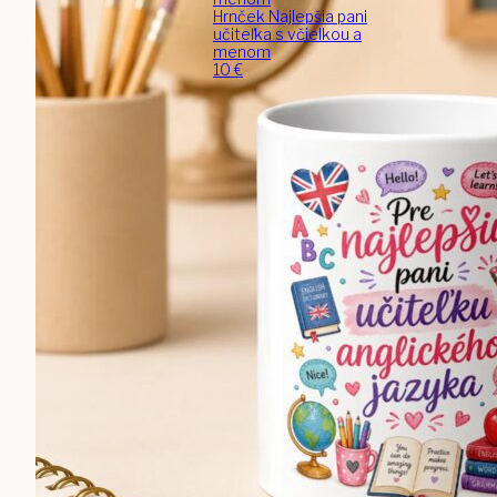
Hrnček Najlepšia pani
učiteľka s včielkou a
menom
10
€