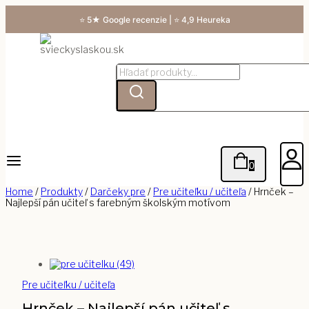
Skip
⭐ 5★ Google recenzie | ⭐ 4,9 Heureka
to
content
Hľadanie:
0
Home
/
Produkty
/
Darčeky pre
/
Pre učiteľku / učiteľa
/
Hrnček –
Najlepší pán učiteľ s farebným školským motívom
Pre učiteľku / učiteľa
Hrnček – Najlepší pán učiteľ s