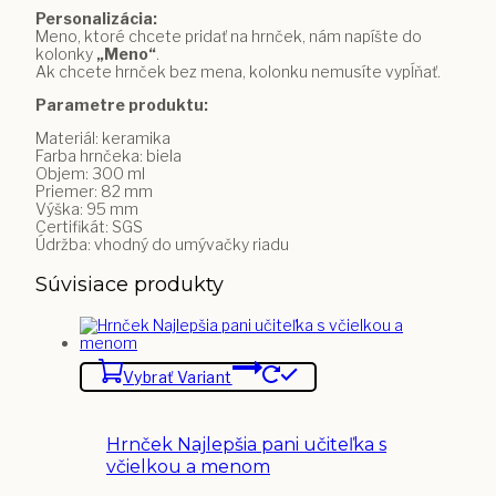
Personalizácia:
Meno, ktoré chcete pridať na hrnček, nám napíšte do
kolonky
„Meno“
.
Ak chcete hrnček bez mena, kolonku nemusíte vypĺňať.
Parametre produktu:
Materiál: keramika
Farba hrnčeka: biela
Objem: 300 ml
Priemer: 82 mm
Výška: 95 mm
Certifikát: SGS
Údržba: vhodný do umývačky riadu
Súvisiace produkty
Vybrať Variant
Hrnček Najlepšia pani učiteľka s
včielkou a menom