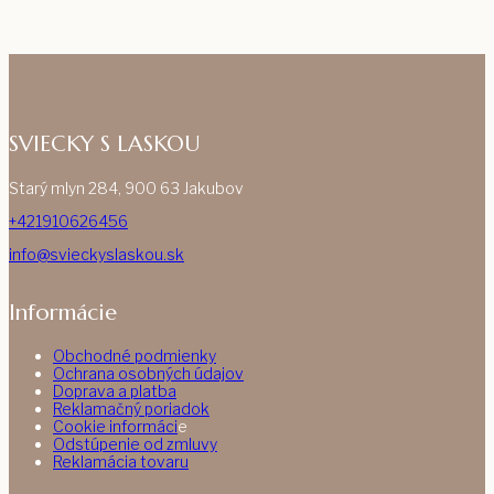
SVIECKY S LASKOU
Starý mlyn 284, 900 63 Jakubov
+421910626456
info@svieckyslaskou.sk
Informácie
Obchodné podmienky
Ochrana osobných údajov
Doprava a platba
Reklamačný poriadok
Cookie informáci
e
Odstúpenie od zmluvy
Reklamácia tovaru