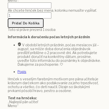
Meno :
Ak chcete hrnček bez mena, kolonku nemusíte vypĺňať.
množstvo
Hrnček
–
Pridať Do Košíka
Najlepší
pán
Toto si práve prezerá
1
osoba
učiteľ
Informácia k doručeniu počas letných prázdnin
s
farebným
V období letných prázdnin, počas mesiacov júl –
školským
august, sa môže doba doručenia objednávok
motívom
predĺžiť približne o 2 pracovné dni. Ak potrebujete
produkt doručiť na konkrétny dátum, prosíme,
uveďte túto informáciu do poznámky k objednávke.
Ďakujeme za pochopenie. 🤍
Popis
Hrnček s veselým farebným motívom pre pána učiteľa je
krásnym darčekom ako poďakovanie za jeho trpezlivosť,
ochotu a všetko, čo deti naučil. Dizajn so školskými
prvkami pôsobí hravo, pestro a osobne.
Text na hrnčeku:
„Najlepší pán učiteľ
Meno“