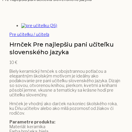
Pre učiteľku / učiteľa
Hrnček Pre najlepšiu pani učiteľku
slovenského jazyka
10
€
Biely keramický hrnček s obojstrannou potlačou a
elegantným školským motívom je ideálny ako
poďakovanie pre pani učiteľku slovenského jazyka. Dizajn
so sovou, otvorenou knihou, pierkom, kvetmi a knihami
pôsobí jemne, vkusne a tematicky sa krásne hodí pre
učiteľku slovenčiny.
Hrnček je vhodný ako darček na koniec školského roka,
ku Dňu učiteľov alebo ako milá pozornosť od žiakov či
rodičov.
Parametre produktu:
Materiál: keramika
Farba hrnčeka: biela