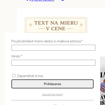
Povinné
Používateľské meno alebo e-mailová adresa
*
Povinné
Heslo
*
Zapamätať si ma
Prihlásenie
Zabudli ste heslo?