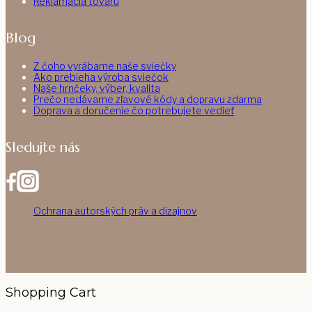
Reklamácia tovaru
Blog
Z čoho vyrábame naše sviečky
Ako prebieha výroba sviečok
Naše hrnčeky, výber, kvalita
Prečo nedávame zľavové kódy a dopravu zdarma
Doprava a doručenie čo potrebujete vedieť
Sledujte nás
Ochrana autorských práv a dizajnov
Shopping Cart