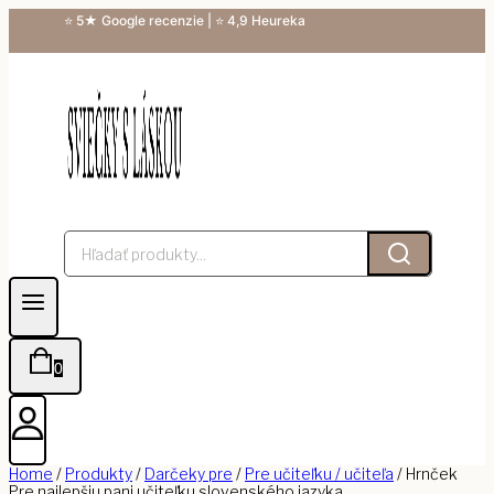
Skip
⭐ 5★ Google recenzie | ⭐ 4,9 Heureka
to
content
Hľadanie:
0
Home
/
Produkty
/
Darčeky pre
/
Pre učiteľku / učiteľa
/
Hrnček
Pre najlepšiu pani učiteľku slovenského jazyka