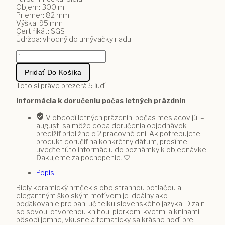
Objem: 300 ml
Priemer: 82 mm
Výška: 95 mm
Certifikát: SGS
Údržba: vhodný do umývačky riadu
množstvo
Hrnček
Pre
Pridať Do Košíka
najlepšiu
pani
Toto si práve prezerá
5
ľudí
učiteľku
Informácia k doručeniu počas letných prázdnin
slovenského
jazyka
V období letných prázdnin, počas mesiacov júl –
august, sa môže doba doručenia objednávok
predĺžiť približne o 2 pracovné dni. Ak potrebujete
produkt doručiť na konkrétny dátum, prosíme,
uveďte túto informáciu do poznámky k objednávke.
Ďakujeme za pochopenie. 🤍
Popis
Biely keramický hrnček s obojstrannou potlačou a
elegantným školským motívom je ideálny ako
poďakovanie pre pani učiteľku slovenského jazyka. Dizajn
so sovou, otvorenou knihou, pierkom, kvetmi a knihami
pôsobí jemne, vkusne a tematicky sa krásne hodí pre