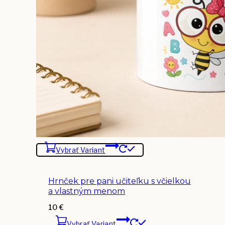
Vybrať Variant
Hrnček pre pani učiteľku s včielkou
a vlastným menom
10
€
Vybrať Variant