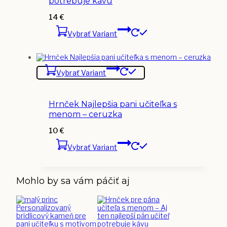
potrebuje kávu
14
€
Vybrať Variant
Vybrať Variant
Hrnček Najlepšia pani učiteľka s
menom – ceruzka
10
€
Vybrať Variant
Mohlo by sa vám páčiť aj
Personalizovaný
bridlicový kameň pre
pani učiteľku s motívom