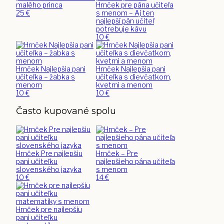
malého princa
Hrnček pre pána učiteľa
25
€
s menom – Aj ten
najlepší pán učiteľ
potrebuje kávu
10
€
Hrnček Najlepšia pani
Hrnček Najlepšia pani
učiteľka – žabka s
učiteľka s dievčatkom,
menom
kvetmi a menom
10
€
10
€
Často kupované spolu
Hrnček Pre najlepšiu
Hrnček – Pre
pani učiteľku
najlepšieho pána učiteľa
slovenského jazyka
s menom
10
€
14
€
Hrnček pre najlepšiu
pani učiteľku