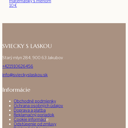
matematiky s menom
10
€
SVIECKY S LASKOU
Starý mlyn 284, 900 63 Jakubov
+421910626456
info@svieckyslaskou.sk
Informácie
Obchodné podmienky
Ochrana osobných údajov
Doprava a platba
Reklamačný poriadok
Cookie informáci
e
Odstúpenie od zmluvy