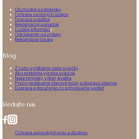
Obchodné podmienky
Ochrana osobných údajov
Doprava a platba
Reklamačný poriadok
Cookie informáci
e
Odstúpenie od zmluvy
Reklamácia tovaru
Blog
Z čoho vyrábame naše sviečky
Ako prebieha výroba sviečok
Naše hrnčeky, výber, kvalita
Prečo nedávame zľavové kódy a dopravu zdarma
Doprava a doručenie čo potrebujete vedieť
Sledujte nás
Ochrana autorských práv a dizajnov