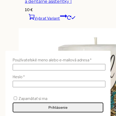
a dentálne asistentky 1
10
€
Vybrať Variant
Povinné
Používateľské meno alebo e-mailová adresa
*
Povinné
Heslo
*
Zapamätať si ma
Prihlásenie