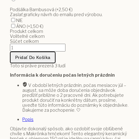
Podšálka Bambusová
(+2,50 €)
Zaslať graficky návrh do emailu pred výrobou.
NIE
ÁNO
(+1,50 €)
Produkt celkom
Voliteľné celkom
Súčet celkom
množstvo
Personalizovaný
hrnček
Pridať Do Košíka
makronka
s
Toto si práve prezerá
3
ľudí
lekárskym
Informácia k doručeniu počas letných prázdnin
motívom
a
V období letných prázdnin, počas mesiacov júl –
vlastným
august, sa môže doba doručenia objednávok
textom
predĺžiť približne o 2 pracovné dni. Ak potrebujete
3
produkt doručiť na konkrétny dátum, prosíme,
uveďte túto informáciu do poznámky k objednávke.
Ďakujeme za pochopenie. 🤍
Popis
Objavte dokonalý spôsob, ako ozdobiť svoje obľúbené
chvíle s Makrónka hrnčekom! Tento elegantný keramický
hrnček s objemom 150 ml je ideálny na rannú kávu, čaj