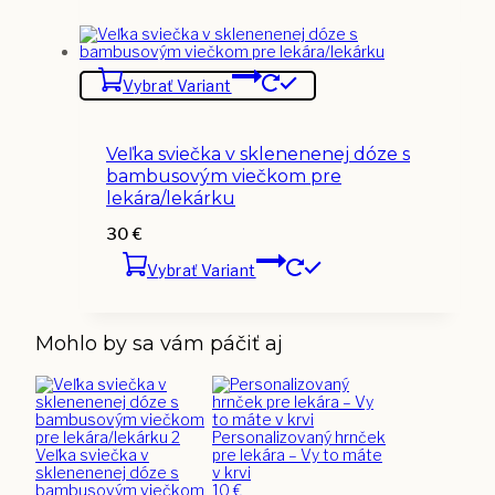
má
through
viacero
25 €
variantov.
Možnosti
si
Vybrať Variant
môžete
vybrať
na
stránke
Veľka sviečka v sklenenenej dóze s
produktu.
bambusovým viečkom pre
lekára/lekárku
30
€
Vybrať Variant
Mohlo by sa vám páčiť aj
Personalizovaný hrnček
Veľka sviečka v
pre lekára – Vy to máte
sklenenenej dóze s
v krvi
bambusovým viečkom
10
€