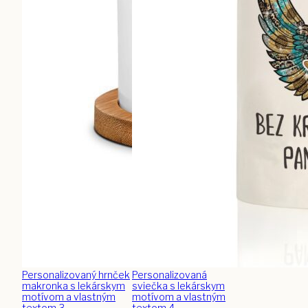
Personalizovaný hrnček
Personalizovaná
makronka s lekárskym
sviečka s lekárskym
motívom a vlastným
motívom a vlastným
textom 3
textom 4