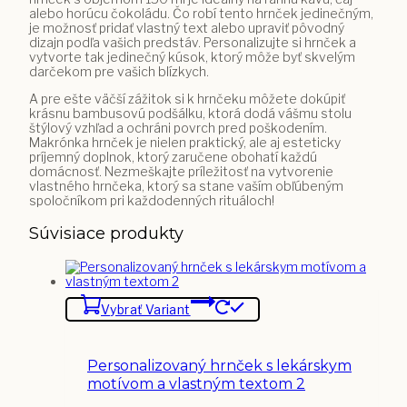
alebo horúcu čokoládu. Čo robí tento hrnček jedinečným,
je možnosť pridať vlastný text alebo upraviť pôvodný
dizajn podľa vašich predstáv. Personalizujte si hrnček a
vytvorte tak jedinečný kúsok, ktorý môže byť skvelým
darčekom pre vašich blízkych.
A pre ešte väčší zážitok si k hrnčeku môžete dokúpiť
krásnu bambusovú podšálku, ktorá dodá vášmu stolu
štýlový vzhľad a ochráni povrch pred poškodením.
Makrónka hrnček je nielen praktický, ale aj esteticky
príjemný doplnok, ktorý zaručene obohatí každú
domácnosť. Nezmeškajte príležitosť na vytvorenie
vlastného hrnčeka, ktorý sa stane vaším obľúbeným
spoločníkom pri každodenných rituáloch!
Súvisiace produkty
Vybrať Variant
Personalizovaný hrnček s lekárskym
motívom a vlastným textom 2