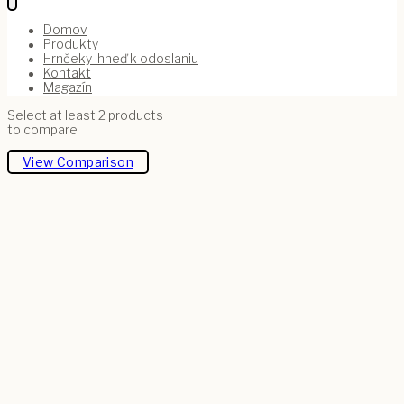
Domov
Produkty
Hrnčeky ihneď k odoslaniu
Kontakt
Magazín
Select at least 2 products
to compare
View Comparison