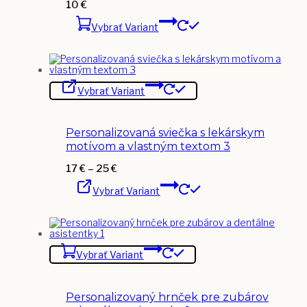
10
€
Vybrať Variant
Tento
Vybrať Variant
produkt
má
viacero
variantov.
Personalizovaná sviečka s lekárskym
Možnosti
si
motívom a vlastným textom 3
môžete
vybrať
Price
17
€
–
25
€
na
Tento
range:
stránke
Vybrať Variant
produkt
17 €
produktu.
má
through
viacero
25 €
variantov.
Možnosti
si
Vybrať Variant
môžete
vybrať
na
stránke
Personalizovaný hrnček pre zubárov
produktu.