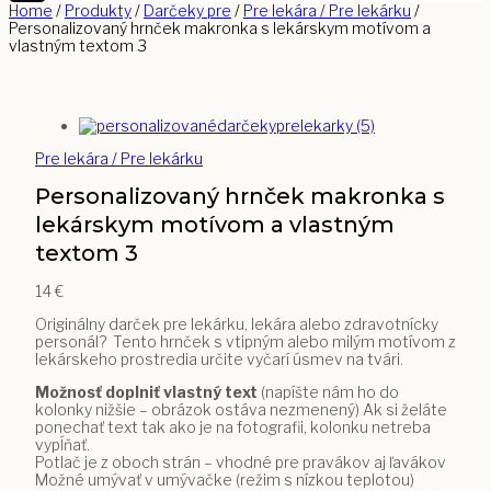
Home
/
Produkty
/
Darčeky pre
/
Pre lekára / Pre lekárku
/
Personalizovaný hrnček makronka s lekárskym motívom a
vlastným textom 3
Pre lekára / Pre lekárku
Personalizovaný hrnček makronka s
lekárskym motívom a vlastným
textom 3
14
€
Originálny darček pre lekárku, lekára alebo zdravotnícky
personál? Tento hrnček s vtipným alebo milým motívom z
lekárskeho prostredia určite vyčarí úsmev na tvári.
Možnosť doplniť vlastný text
(napíšte nám ho do
kolonky nižšie – obrázok ostáva nezmenený) Ak si želáte
ponechať text tak ako je na fotografii, kolonku netreba
vypĺňať.
Potlač je z oboch strán – vhodné pre pravákov aj ľavákov
Možné umývať v umývačke (režim s nízkou teplotou)