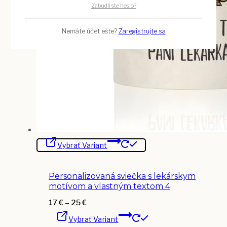
Zabudli ste heslo?
Nemáte účet ešte?
Zaregistrujte sa
Tento
Vybrať Variant
produkt
má
viacero
variantov.
Personalizovaná sviečka s lekárskym
Možnosti
si
motívom a vlastným textom 4
môžete
vybrať
Price
17
€
–
25
€
na
Tento
range:
stránke
Vybrať Variant
produkt
17 €
produktu.