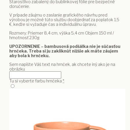
Starostlivo zabalený do bublinkovej fólie pre bezpečné
doručenie.
V prípade záujmu o zaslanie grafického návrhu pred
výrobou je možné túto službu doobjednať za poplatok 1,5
€, keďže si vyžaduje čas a individuálnu úpravu.
Rozmery: Priemer 8,4 cm, výška 5,4 cm Objem 150 ml /
hmotnosť 230g
UPOZORNENIE – bambusová podšálka nie je súčasťou
hrnčeka. Treba si ju zakliknút nižšie ak máte záujem
aby bola k hrnčeku.
Sem napíšte Váš text na hrnček, ak chcete iný ako je na
obrázku
Tu si vyberte farbu hrnčeka
*