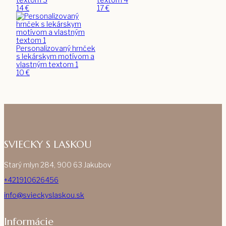
14
€
17
€
Personalizovaný hrnček
s lekárskym motívom a
vlastným textom 1
10
€
SVIECKY S LASKOU
Starý mlyn 284, 900 63 Jakubov
+421910626456
info@svieckyslaskou.sk
Informácie