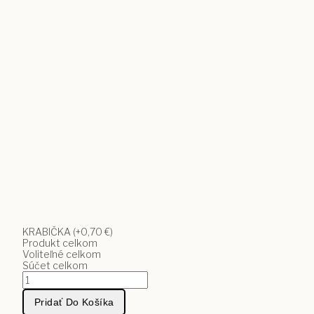
KRABIČKA
(+0,70 €)
Produkt celkom
Voliteľné celkom
Súčet celkom
množstvo
Personalizovaný
hrnček
Pridať Do Košíka
s