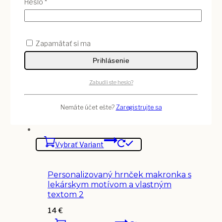
Povinné
Heslo
*
Zapamätať si ma
Prihlásenie
Zabudli ste heslo?
Nemáte účet ešte?
Zaregistrujte sa
Vybrať Variant
Personalizovaný hrnček makronka s
lekárskym motívom a vlastným
textom 2
14
€