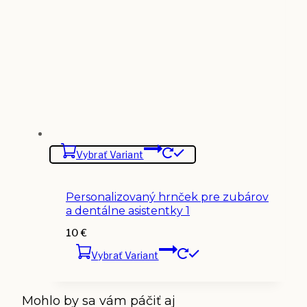
Vybrať Variant
Personalizovaný hrnček pre zubárov
a dentálne asistentky 1
10
€
Vybrať Variant
Mohlo by sa vám páčiť aj