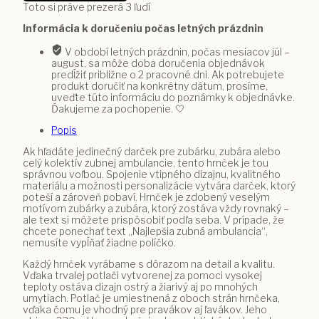
lekárskym
Toto si práve prezerá
3
ľudí
motívom
Informácia k doručeniu počas letných prázdnin
a
vlastným
V období letných prázdnin, počas mesiacov júl –
textom
august, sa môže doba doručenia objednávok
9
predĺžiť približne o 2 pracovné dni. Ak potrebujete
produkt doručiť na konkrétny dátum, prosíme,
uveďte túto informáciu do poznámky k objednávke.
Ďakujeme za pochopenie. 🤍
Popis
Ak hľadáte jedinečný darček pre zubárku, zubára alebo
celý kolektív zubnej ambulancie, tento hrnček je tou
správnou voľbou. Spojenie vtipného dizajnu, kvalitného
materiálu a možnosti personalizácie vytvára darček, ktorý
poteší a zároveň pobaví. Hrnček je zdobený veselým
motívom zubárky a zubára, ktorý zostáva vždy rovnaký –
ale text si môžete prispôsobiť podľa seba. V prípade, že
chcete ponechať text „Najlepšia zubná ambulancia“,
nemusíte vypĺňať žiadne políčko.
Každý hrnček vyrábame s dôrazom na detail a kvalitu.
Vďaka trvalej potlači vytvorenej za pomoci vysokej
teploty ostáva dizajn ostrý a žiarivý aj po mnohých
umytiach. Potlač je umiestnená z oboch strán hrnčeka,
vďaka čomu je vhodný pre pravákov aj ľavákov. Jeho