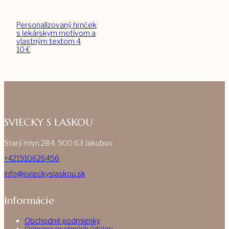
Personalizovaný hrnček
s lekárskym motívom a
vlastným textom 4
10
€
SVIECKY S LASKOU
Starý mlyn 284, 900 63 Jakubov
+421910626456
info@svieckyslaskou.sk
Informácie
Obchodné podmienky
Ochrana osobných údajov