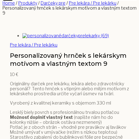
Home
/
Produkty
/
Darčeky pre
/
Pre lekára / Pre lekárku
/
Personalizovaný hrnček s lekárskym motívom a vlastným textom
9
Pre lekára / Pre lekárku
Personalizovaný hrnček s lekárskym
motívom a vlastným textom 9
10
€
Originálny darček pre lekárku, lekára alebo zdravotnícky
personál? Tento hrnček s vtipným alebo milým motívom z
lekárskeho prostredia určite vyčarí úsmev na tvári.
Vyrobený z kvalitnej keramiky s objemom 330 ml
Lesklý biely povrch s profesionálnou trvalou potlačou
Možnosť doplniť vlastný text
(napíšte nám ho do
kolonky nižšie – obrázok ostáva nezmenený)
Potlač je z oboch strán – vhodné pre pravákov aj ľavákov
Možné umývať v umývačke (režim s nízkou teplotou)
Starostlivo zabalený do bublinkovej fólie pre bezpečné