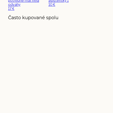
potrebné mať veľa
asistentky 1
odvahy
10
€
17
€
Často kupované spolu