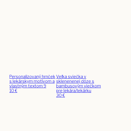
Personalizovaný hrnček
Veľka sviečka v
s lekárskym motívom a
sklenenenej dóze s
vlastným textom 9
bambusovým viečkom
10
€
pre lekára/lekárku
30
€