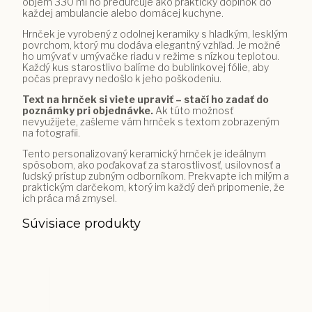
objem 330 ml ho predurčuje ako praktický doplnok do
každej ambulancie alebo domácej kuchyne.
Hrnček je vyrobený z odolnej keramiky s hladkým, lesklým
povrchom, ktorý mu dodáva elegantný vzhľad. Je možné
ho umývať v umývačke riadu v režime s nízkou teplotou.
Každý kus starostlivo balíme do bublinkovej fólie, aby
počas prepravy nedošlo k jeho poškodeniu.
Text na hrnček si viete upraviť – stačí ho zadať do
poznámky pri objednávke.
Ak túto možnosť
nevyužijete, zašleme vám hrnček s textom zobrazeným
na fotografii.
Tento personalizovaný keramický hrnček je ideálnym
spôsobom, ako poďakovať za starostlivosť, usilovnosť a
ľudský prístup zubným odborníkom. Prekvapte ich milým a
praktickým darčekom, ktorý im každý deň pripomenie, že
ich práca má zmysel.
Súvisiace produkty