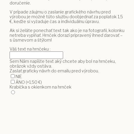
doručenie.
V prípade záujmu o zaslanie grafického návrhu pred
výrobou je možné túto službu doobjednať za poplatok 1,5
€, keďže si vyžaduje čas a individuálnu úpravu.
Ak si želáte ponechať text tak ako je na fotografii, kolonku
netreba vypĺňať. Hrnček dorazí pripravený ihneď darovať –
s úsmevom a štýlom!
Váš text na hrnčeku :
Sem Nám napíšte text aký chcete aby bol na hrnčeku,
obrázok vždy ostáva.
Zaslať graficky návrh do emailu pred výrobou.
NIE
ÁNO
(+1,50 €)
Krabička s okienkom na hrnček