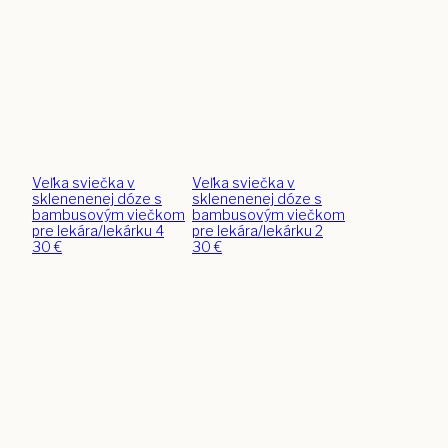
Veľka sviečka v
Veľka sviečka v
sklenenenej dóze s
sklenenenej dóze s
bambusovým viečkom
bambusovým viečkom
pre lekára/lekárku 4
pre lekára/lekárku 2
30
€
30
€