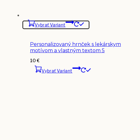
Vybrať Variant
Personalizovaný hrnček s lekárskym
motívom a vlastným textom 5
10
€
Vybrať Variant