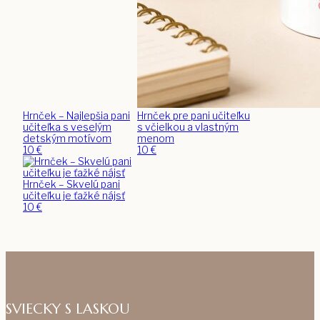
Hrnček – Najlepšia pani
Hrnček pre pani učiteľku
učiteľka s veselým
s včielkou a vlastným
detským motívom
menom
10
€
10
€
Hrnček – Skvelú pani
učiteľku je ťažké nájsť
10
€
SVIECKY S LASKOU