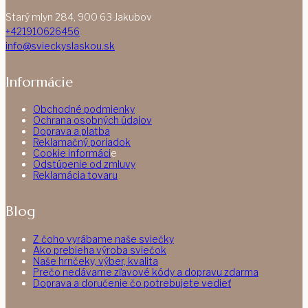
Starý mlyn 284, 900 63 Jakubov
+421910626456
info@svieckyslaskou.sk
Informácie
Obchodné podmienky
Ochrana osobných údajov
Doprava a platba
Reklamačný poriadok
Cookie informáci
e
Odstúpenie od zmluvy
Reklamácia tovaru
Blog
Z čoho vyrábame naše sviečky
Ako prebieha výroba sviečok
Naše hrnčeky, výber, kvalita
Prečo nedávame zľavové kódy a dopravu zdarma
Doprava a doručenie čo potrebujete vedieť