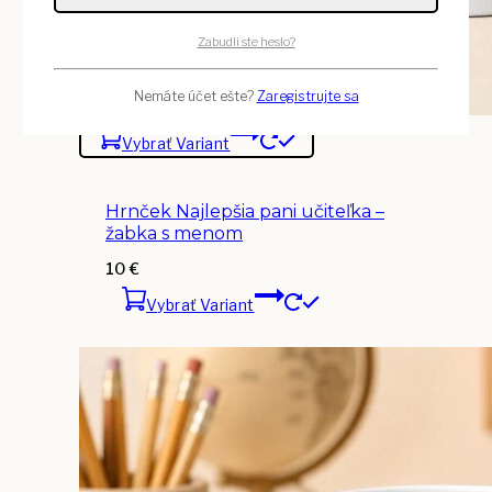
Zabudli ste heslo?
Nemáte účet ešte?
Zaregistrujte sa
Vybrať Variant
Hrnček Najlepšia pani učiteľka –
žabka s menom
10
€
Vybrať Variant