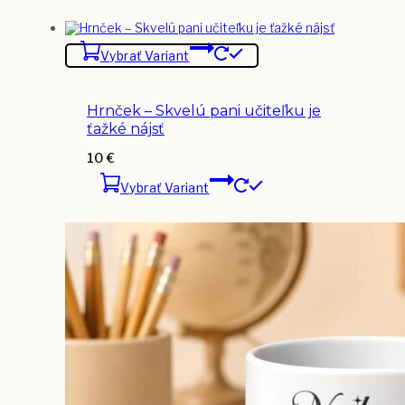
Vybrať Variant
Hrnček – Skvelú pani učiteľku je
ťažké nájsť
10
€
Vybrať Variant