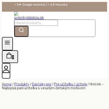
Skip
⭐ 5★ Google recenzie | ⭐ 4,9 Heureka
to
content
Hľadanie:
0
Home
/
Produkty
/
Darčeky pre
/
Pre učiteľku / učiteľa
/
Hrnček –
Najlepšia pani učiteľka s veselým detským motívom