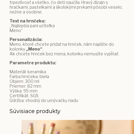
trpezlivosť a všetko, čo deti naučila. Hravý dizajn s
hračkami, pastelkami a školskými prvkami pôsobí veselo,
nežne a osobne.
Text na hrnčeku:
„Najlepšia pani učiteľka
Meno“
Personalizácia:
Meno, ktoré chcete pridať na hrnček, nám napíšte do
kolonky
„Meno“
.
Ak chcete hrnček bez mena, kolonku nemusíte vypĺňať.
Parametre produktu:
Materiál: keramika
Farba hrnčeka: biela
Objem: 300 ml
Priemer: 82 mm
Výška: 95 mm
Certifikát: SGS
Údržba: vhodný do umývačky riadu
Súvisiace produkty