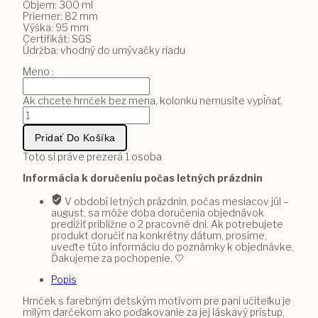
Objem: 300 ml
Priemer: 82 mm
Výška: 95 mm
Certifikát: SGS
Údržba: vhodný do umývačky riadu
Meno :
Ak chcete hrnček bez mena, kolonku nemusíte vypĺňať.
množstvo
Hrnček
–
Pridať Do Košíka
Najlepšia
pani
Toto si práve prezerá
1
osoba
učiteľka
Informácia k doručeniu počas letných prázdnin
s
veselým
V období letných prázdnin, počas mesiacov júl –
detským
august, sa môže doba doručenia objednávok
motívom
predĺžiť približne o 2 pracovné dni. Ak potrebujete
produkt doručiť na konkrétny dátum, prosíme,
uveďte túto informáciu do poznámky k objednávke.
Ďakujeme za pochopenie. 🤍
Popis
Hrnček s farebným detským motívom pre pani učiteľku je
milým darčekom ako poďakovanie za jej láskavý prístup,