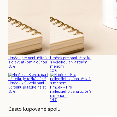
Hrnček pre pani učiteľku
Hrnček pre pani učiteľku
s dievčatkom a dúhou
s včielkou a vlastným
10
€
menom
10
€
Hrnček – Skvelú pani
učiteľku je ťažké nájsť
Hrnček – Pre
10
€
najlepšieho pána učiteľa
s menom
14
€
Často kupované spolu