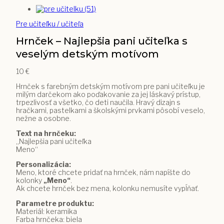
Pre učiteľku / učiteľa
Hrnček – Najlepšia pani učiteľka s
veselým detským motívom
10
€
Hrnček s farebným detským motívom pre pani učiteľku je
milým darčekom ako poďakovanie za jej láskavý prístup,
trpezlivosť a všetko, čo deti naučila. Hravý dizajn s
hračkami, pastelkami a školskými prvkami pôsobí veselo,
nežne a osobne.
Text na hrnčeku:
„Najlepšia pani učiteľka
Meno“
Personalizácia:
Meno, ktoré chcete pridať na hrnček, nám napíšte do
kolonky
„Meno“
.
Ak chcete hrnček bez mena, kolonku nemusíte vypĺňať.
Parametre produktu:
Materiál: keramika
Farba hrnčeka: biela